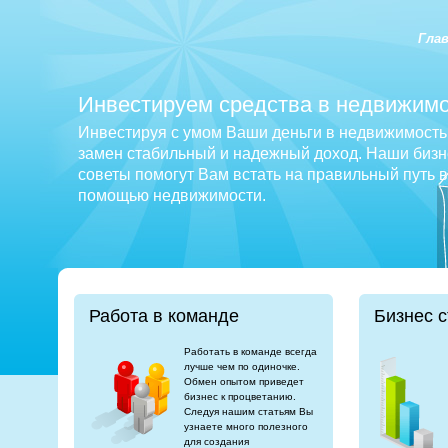
Гла
Инвестируем средства в недвижимо
Инвестируя с умом Ваши деньги в недвижимость 
замен стабильный и надежный доход. Наши бизне
советы помогут Вам встать на правильный путь 
помощью недвижимости.
Работа в команде
Бизнес с
Работать в команде всегда
лучше чем по одиночке.
Обмен опытом приведет
бизнес к процветанию.
Следуя нашим статьям Вы
узнаете много полезного
для создания