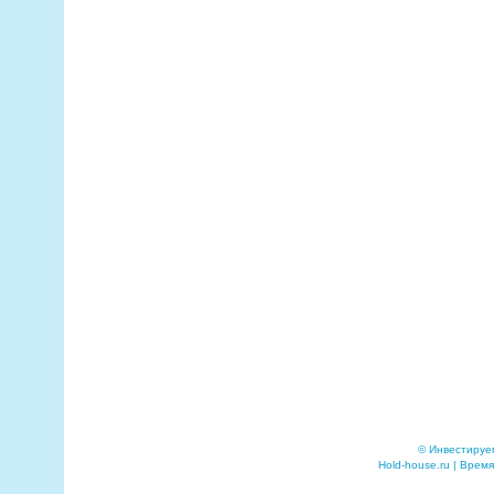
© Инвестируе
Hold-house.ru | Время