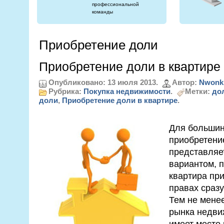
профессиональной
команды
Приобретение доли
Приобретение доли в квартире
Опубликовано: 13 июля 2013.
Автор:
Nwonk
Рубрика:
Покупка недвижимости
.
Метки:
дол
доли
,
Приобретение доли в квартире
.
Для большин
приобретен
представляе
вариантом, п
квартира пр
правах сраз
Тем не мене
рынка недви
имеет место 