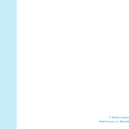
© Инвестируе
Hold-house.ru | Время