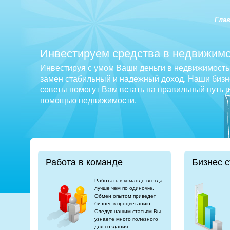
Гла
Инвестируем средства в недвижимо
Инвестируя с умом Ваши деньги в недвижимость 
замен стабильный и надежный доход. Наши бизне
советы помогут Вам встать на правильный путь 
помощью недвижимости.
Работа в команде
Бизнес с
Работать в команде всегда
лучше чем по одиночке.
Обмен опытом приведет
бизнес к процветанию.
Следуя нашим статьям Вы
узнаете много полезного
для создания