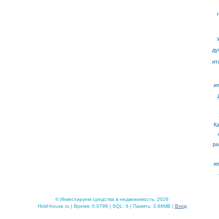
ду
ит
ип
К
ра
ип
© Инвестируем средства в недвижимость, 2026
Hold-house.ru | Время: 0.0798 | SQL: 6 | Память: 3.98MB |
Вход