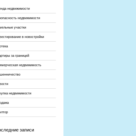
енда недвижимости
зопасность недвижимости
мельные участки
вестирование в новостройки
отека
артиры за границей
ммерческая недвижимость
шенничество
вости
купка недвижимости
одажа
элтор
следние записи