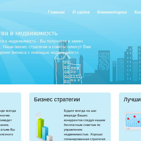
Главная
О сайте
Комментарии
Ко
тва в недвижимость
и в недвижимость - Вы получаете в замен
 Наши бизнес стратегии и советы помогут Вам
едения бизнеса с помощью недвижимости.
Бизнес стратегии
Лучши
нде всегда
Будьте всегда на шаг
иночке.
впереди Ваших
риведет
конкурентов следуя нашим
танию.
бесплатным советам по
татьям Вы
управлению
олезного
недвижимостью. Хорошо
спланированная стратегия