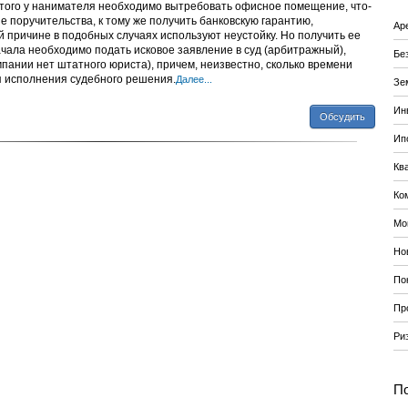
этого у нанимателя необходимо вытребовать офисное помещение, что-
е поручительства, к тому же получить банковскую гарантию,
Ар
й причине в подобных случаях используют неустойку. Но получить ее
ачала необходимо подать исковое заявление в суд (арбитражный),
Бе
мпании нет штатного юриста), причем, неизвестно, сколько времени
 исполнения судебного решения.
Далее...
Зе
Ин
Обсудить
Ип
Кв
Ко
Мо
Но
По
Пр
Ри
По