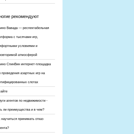
огие рекомендуют
зино Вавада — респектабельная
атформа с тысячами игр,
мфортными условиями и
повторимой атмосферой
зино СпинВин интернет-площадка
я проведения азартных игр на
ртифицированных слотах
сайте
уги агентов по недвижимости -
ть ли преимущества и в чем?
к научиться принимать отказ
иента?