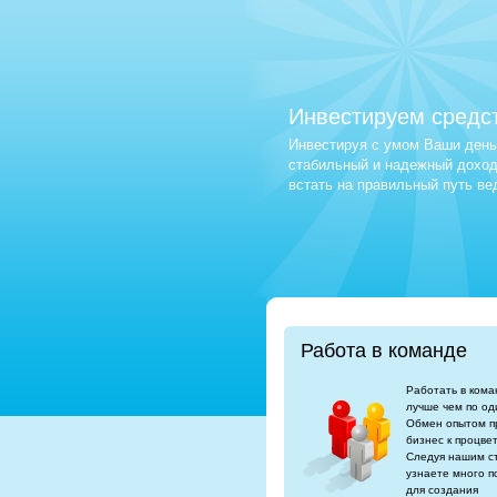
Инвестируем средс
Инвестируя с умом Ваши деньг
стабильный и надежный доход.
встать на правильный путь в
Работа в команде
Работать в кома
лучше чем по од
Обмен опытом п
бизнес к процве
Следуя нашим с
узнаете много п
для создания