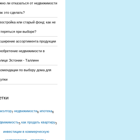
жно ли отказаться от недвижимости
ак это сделать?
востройка или старый фонд: как не
стеряться при выборе?
сширение ассортимента продукции
иобретение недвижимости в
олице Эстонии - Таллинн
комендации по выбору дома для
купки
етки
риэлтор
недвижимости
ипотека
7
6
6
движимость
как продать квартиру
5
5
инвестиции в коммерческую