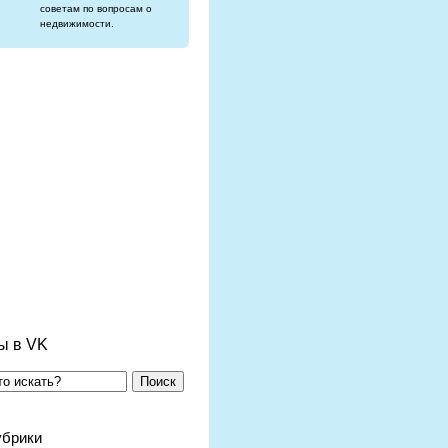
советам по вопросам о
недвижимости.
ы в VK
Поиск
убрики