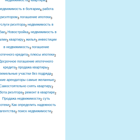
недвижимость
квартиры
4
4
недвижимость в болгарии
работа
4
риэлтором
погашение ипотеки
3
3
услуги риэлтора
недвижимость в
3
бае
Новостройка
недвижимость в
3
3
алии
квартиру
жилья
инвестиции
3
3
3
в недвижимость
погашение
3
отечного кредита
плюсы ипотеки
3
2
Досрочное погашение ипотечного
кредита
продажа квартиры
2
2
земельные участки без подряда
2
акие арендаторы самые желанные
2
Самостоятельно снять квартиру
2
бота риэлтора
ремонт в квартире
2
2
Продажа недвижимости
суть
2
отеки
Как определить надежность
2
агентства
поиск недвижимости
2
2