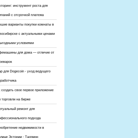
кторинг: инструмент роста для
мпаний с отсрочкой платежа
чшие варианты покупки комнаты в
восибирске с актуальными ценами
выгодными условиями
фемашины для дома — отличие от
феварок
р для Dogecoin - уход ведущего
зработчика
к создать свое первое приложение
 торговли на бирже
ртуальный ремонт для
офессионального подхода
иобретение недвижимости в
олице Эстонии - Таллинн