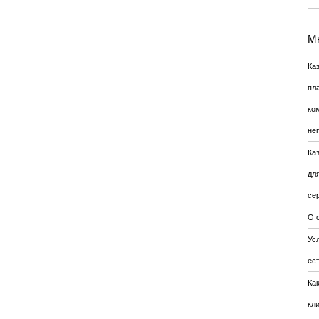
Мн
Ка
пл
ко
не
Ка
дл
се
О 
Усл
ес
Ка
кл