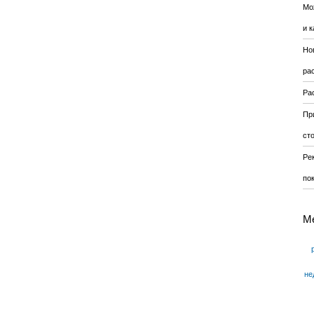
Мо
и к
Но
ра
Ра
Пр
ст
Ре
по
М
не