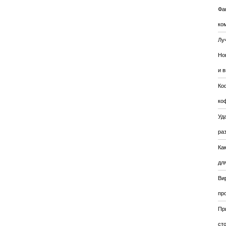
Фа
ко
Лу
Но
и 
Ко
ко
Уда
ра
Ка
для
Ви
пр
Пр
ст