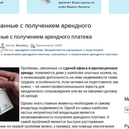
ой
увеличит Ваши шансы на
успех Вашего бизнеса
занные с получением арендного
ные с получением арендного платежа
Автор:
Nwonkry
.
Просмотров: 4183.
Метки:
арендного платежа
,
Неприятности связанные с получением
 с получением арендного платежа
,
связанные с получением арендного платежа
.
Проблемы, связанные со
сдачей офиса в краткосрочную
аренду
, появляются даже у наиболее опытных хозяев, ну,
а начинающим деятельность на ниве недвижимости также
труднее, в особенности, если человек не подготовился, как
нужно, – не нанял профессионального юриста для
юридического сопровождения или же не оформил договор
об аренде.
М
Однако знать главные моменты необходимо и самому
владельцу недвижимости. Одной из самых наиболее
частых неприятностей владельцев является
несвоевременность получения арендного платежа. А
самой проблемой является быстрое расторжение
Р
ние по первой проблеме можно, к примеру, при помощи обеспечения