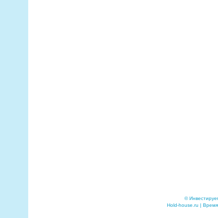
© Инвестируе
Hold-house.ru | Время