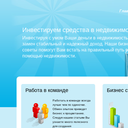
Гла
Инвестируем средства в недвижимо
Инвестируя с умом Ваши деньги в недвижимость 
замен стабильный и надежный доход. Наши бизне
советы помогут Вам встать на правильный путь 
помощью недвижимости.
Работа в команде
Бизнес с
Работать в команде всегда
лучше чем по одиночке.
Обмен опытом приведет
бизнес к процветанию.
Следуя нашим статьям Вы
узнаете много полезного
для создания