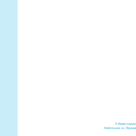
© Инвестируе
Hold-house.ru | Время