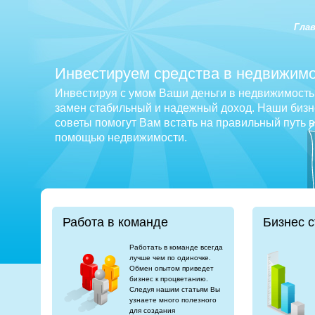
Гла
Инвестируем средства в недвижимо
Инвестируя с умом Ваши деньги в недвижимость 
замен стабильный и надежный доход. Наши бизне
советы помогут Вам встать на правильный путь 
помощью недвижимости.
Работа в команде
Бизнес с
Работать в команде всегда
лучше чем по одиночке.
Обмен опытом приведет
бизнес к процветанию.
Следуя нашим статьям Вы
узнаете много полезного
для создания