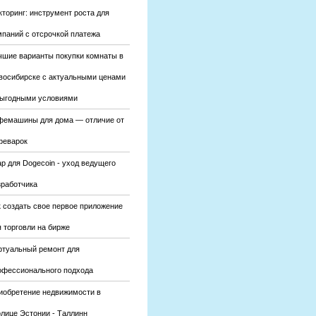
кторинг: инструмент роста для
мпаний с отсрочкой платежа
чшие варианты покупки комнаты в
восибирске с актуальными ценами
выгодными условиями
фемашины для дома — отличие от
феварок
р для Dogecoin - уход ведущего
зработчика
к создать свое первое приложение
 торговли на бирже
ртуальный ремонт для
офессионального подхода
иобретение недвижимости в
олице Эстонии - Таллинн