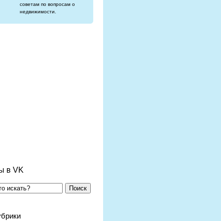
советам по вопросам о
недвижимости.
ы в VK
Поиск
убрики