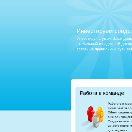
Инвестируем средс
Инвестируя с умом Ваши деньг
стабильный и надежный доход.
встать на правильный путь в
Работа в команде
Работать в кома
лучше чем по од
Обмен опытом п
бизнес к процве
Следуя нашим с
узнаете много п
для создания