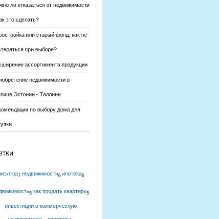
жно ли отказаться от недвижимости
ак это сделать?
востройка или старый фонд: как не
стеряться при выборе?
сширение ассортимента продукции
иобретение недвижимости в
олице Эстонии - Таллинн
комендации по выбору дома для
купки
етки
риэлтор
недвижимости
ипотека
7
6
6
движимость
как продать квартиру
5
5
инвестиции в коммерческую