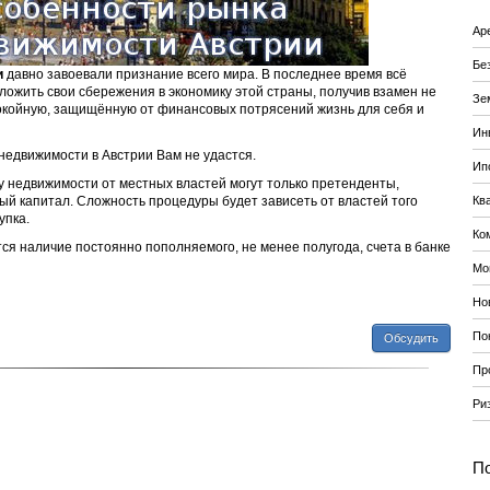
Ар
Бе
и
давно завоевали признание всего мира. В последнее время всё
ожить свои сбережения в экономику этой страны, получив взамен не
Зе
покойную, защищённую от финансовых потрясений жизнь для себя и
Ин
недвижимости в Австрии Вам не удастся.
Ип
у недвижимости от местных властей могут только претенденты,
й капитал. Сложность процедуры будет зависеть от властей того
Кв
упка.
Ко
я наличие постоянно пополняемого, не менее полугода, счета в банке
Мо
Но
По
Обсудить
Пр
Ри
По