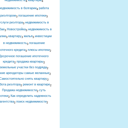
недвижимость
квартиры
4
4
недвижимость в болгарии
работа
4
риэлтором
погашение ипотеки
3
3
услуги риэлтора
недвижимость в
3
бае
Новостройка
недвижимость в
3
3
алии
квартиру
жилья
инвестиции
3
3
3
в недвижимость
погашение
3
отечного кредита
плюсы ипотеки
3
2
Досрочное погашение ипотечного
кредита
продажа квартиры
2
2
земельные участки без подряда
2
акие арендаторы самые желанные
2
Самостоятельно снять квартиру
2
бота риэлтора
ремонт в квартире
2
2
Продажа недвижимости
суть
2
отеки
Как определить надежность
2
агентства
поиск недвижимости
2
2