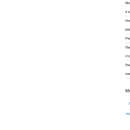
Мо
и к
Но
ра
Ра
Пр
ст
Ре
по
М
не