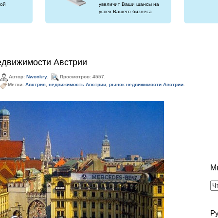
ой
увеличит Ваши шансы на
успех Вашего бизнеса
едвижимости Австрии
Автор:
Nwonkry
.
Просмотров: 4557.
Метки:
Австрия
,
недвижимость Австрии
,
рынок недвижимости Австрии
.
М
Р