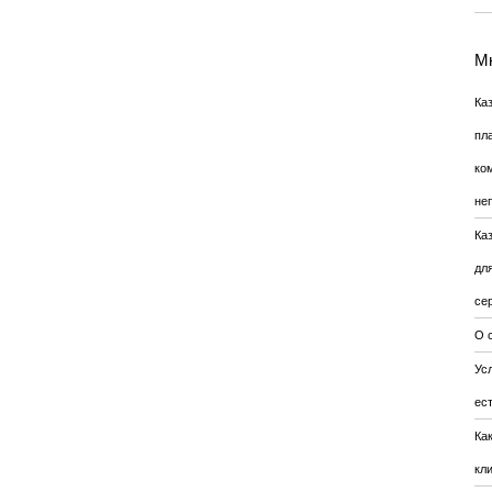
Мн
Ка
пл
ко
не
Ка
дл
се
О 
Усл
ес
Ка
кл