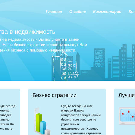
Главная
О сайте
Комментарии
Ко
тва в недвижимость
и в недвижимость - Вы получаете в замен
 Наши бизнес стратегии и советы помогут Вам
едения бизнеса с помощью недвижимости.
Бизнес стратегии
Лучши
нде всегда
Будьте всегда на шаг
иночке.
впереди Ваших
риведет
конкурентов следуя нашим
танию.
бесплатным советам по
татьям Вы
управлению
олезного
недвижимостью. Хорошо
спланированная стратегия