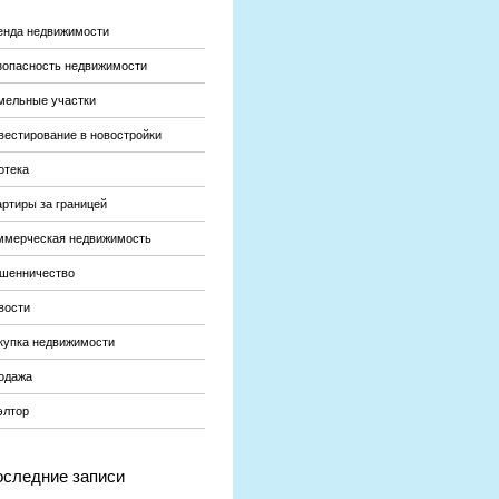
енда недвижимости
зопасность недвижимости
мельные участки
вестирование в новостройки
отека
артиры за границей
ммерческая недвижимость
шенничество
вости
купка недвижимости
одажа
элтор
следние записи