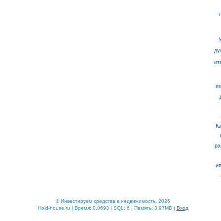
ду
ит
ип
К
ра
ип
© Инвестируем средства в недвижимость, 2026
Hold-house.ru | Время: 0.0693 | SQL: 6 | Память: 3.97MB |
Вход