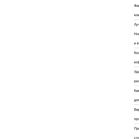
Фа
ко
Лу
Но
и 
Ко
ко
Уда
ра
Ка
для
Ви
пр
Пр
ст