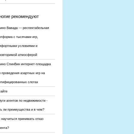
огие рекомендуют
зино Вавада — респектабельная
атформа с тысячами игр,
мфортными условиями и
повторимой атмосферой
зино СпинВин интернет-площадка
я проведения азартных игр на
ртифицированных слотах
сайте
уги агентов по недвижимости -
ть ли преимущества и в чем?
к научиться принимать отказ
иента?