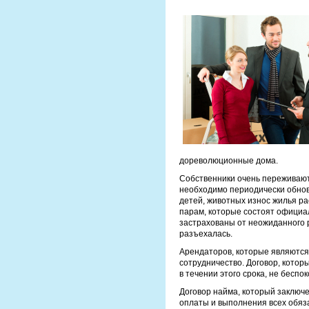
дореволюционные дома.
Собственники очень переживают 
необходимо периодически обновл
детей, животных износ жилья р
парам, которые состоят официал
застрахованы от неожиданного р
разъехалась.
Арендаторов, которые являются
сотрудничество. Договор, которы
в течении этого срока, не беспо
Договор найма, который заключе
оплаты и выполнения всех обяза