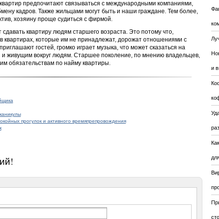
квартир предпочитают связываться с международными компаниями,
Фа
бмену кадров. Также жильцами могут быть и наши граждане. Тем более,
ктив, хозяину проще судиться с фирмой.
ко
сдавать квартиру людям старшего возраста. Это потому что,
Лу
 в квартирах, которые им не принадлежат, дорожат отношениями с
приглашают гостей, громко играет музыка, что может сказаться на
Но
и живущим вокруг людям. Старшее поколение, по мнению владельцев,
воим обязательствам по найму квартиры.
и 
Ко
ко
йщика
Уда
каникулы
окойных прогулок и активного времяпрепровождения
ра
к
Ка
для
ий!
Ви
пр
Пр
ст