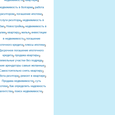
недвижимость
квартиры
4
4
недвижимость в болгарии
работа
4
риэлтором
погашение ипотеки
3
3
услуги риэлтора
недвижимость в
3
бае
Новостройка
недвижимость в
3
3
алии
квартиру
жилья
инвестиции
3
3
3
в недвижимость
погашение
3
отечного кредита
плюсы ипотеки
3
2
Досрочное погашение ипотечного
кредита
продажа квартиры
2
2
земельные участки без подряда
2
акие арендаторы самые желанные
2
Самостоятельно снять квартиру
2
бота риэлтора
ремонт в квартире
2
2
Продажа недвижимости
суть
2
отеки
Как определить надежность
2
агентства
поиск недвижимости
2
2