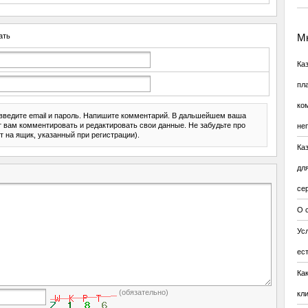
ать
Мн
Ка
пл
ко
введите email и пароль. Напишите комментарий. В дальшейшем ваша
ит вам комментировать и редактировать свои данные. Не забудьте про
не
т на ящик, указанный при регистрации).
Ка
дл
се
О 
Усл
ес
Ка
(обязательно)
кл