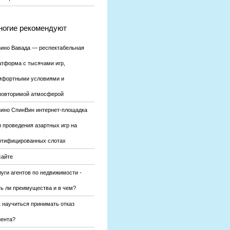
огие рекомендуют
зино Вавада — респектабельная
атформа с тысячами игр,
мфортными условиями и
повторимой атмосферой
зино СпинВин интернет-площадка
я проведения азартных игр на
ртифицированных слотах
сайте
уги агентов по недвижимости -
ть ли преимущества и в чем?
к научиться принимать отказ
иента?