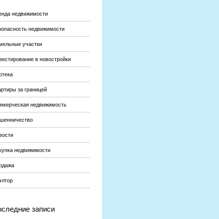
енда недвижимости
зопасность недвижимости
мельные участки
вестирование в новостройки
отека
артиры за границей
ммерческая недвижимость
шенничество
вости
купка недвижимости
одажа
элтор
следние записи