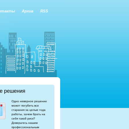
нтакты
Архив
RSS
е решения
Одно неверное решение
может погубить все
старания за целые года
работы, зачем брать на
себя такой риск?
Доверьтесь нашим
профессиональным