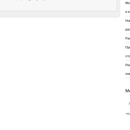
Мо
и к
Но
ра
Ра
Пр
ст
Ре
по
М
не