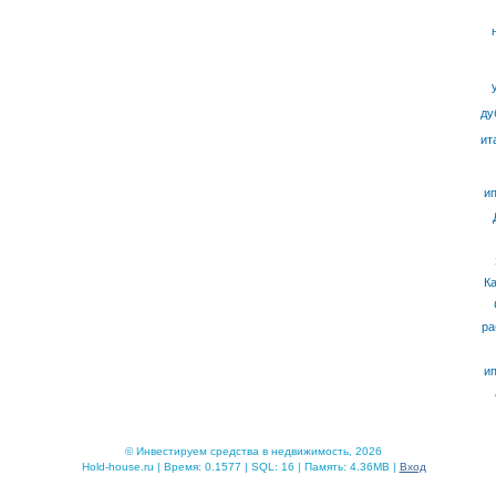
ду
ит
ип
К
ра
ип
© Инвестируем средства в недвижимость, 2026
Hold-house.ru | Время: 0.1577 | SQL: 16 | Память: 4.36MB |
Вход