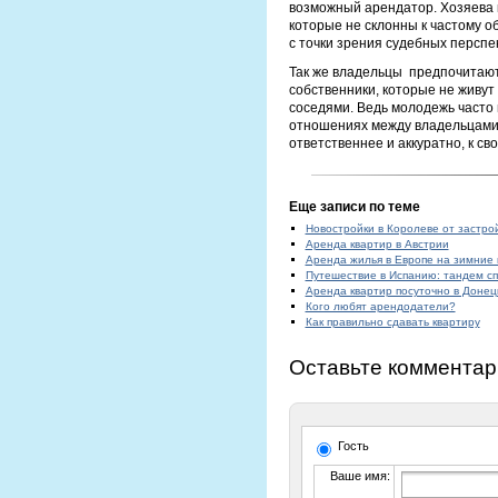
возможный арендатор. Хозяева 
которые не склонны к частому о
с точки зрения судебных перспе
Так же владельцы предпочитают 
собственники, которые не живут
соседями. Ведь молодежь часто 
отношениях между владельцами 
ответственнее и аккуратно, к с
Еще записи по теме
Новостройки в Королеве от застро
Аренда квартир в Австрии
Аренда жилья в Европе на зимние 
Путешествие в Испанию: тандем сп
Аренда квартир посуточно в Донец
Кого любят арендодатели?
Как правильно сдавать квартиру
Оставьте комментар
Гость
Ваше имя: