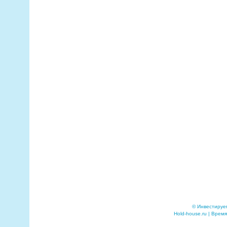
© Инвестируе
Hold-house.ru | Время