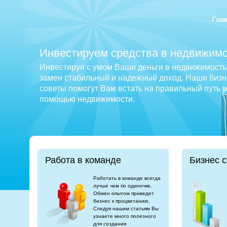
Гла
Инвестируем средства в недвижимо
Инвестируя с умом Ваши деньги в недвижимость 
замен стабильный и надежный доход. Наши бизне
советы помогут Вам встать на правильный путь 
помощью недвижимости.
Работа в команде
Бизнес с
Работать в команде всегда
лучше чем по одиночке.
Обмен опытом приведет
бизнес к процветанию.
Следуя нашим статьям Вы
узнаете много полезного
для создания