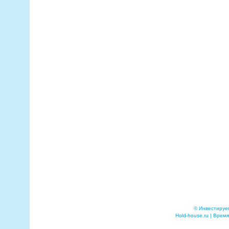
© Инвестируе
Hold-house.ru | Время