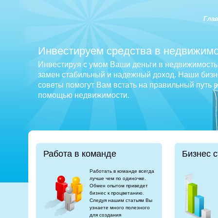
Гла
Инвестируем средства в недвижимо
Инвестируя с умом Ваши деньги в недвижимость 
замен стабильный и надежный доход. Наши бизне
советы помогут Вам встать на правильный путь 
помощью недвижимости.
Работа в команде
Бизнес с
Работать в команде всегда
лучше чем по одиночке.
Обмен опытом приведет
бизнес к процветанию.
Следуя нашим статьям Вы
узнаете много полезного
для создания