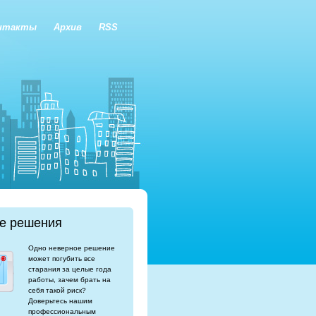
нтакты
Архив
RSS
е решения
Одно неверное решение
может погубить все
старания за целые года
работы, зачем брать на
себя такой риск?
Доверьтесь нашим
профессиональным