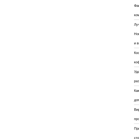
Фа
ко
Лу
Но
и 
Ко
ко
Уда
ра
Ка
для
Ви
пр
Пр
ст