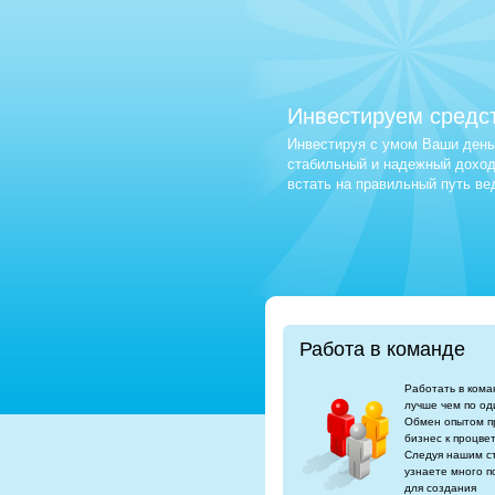
Инвестируем средс
Инвестируя с умом Ваши деньг
стабильный и надежный доход.
встать на правильный путь в
Работа в команде
Работать в кома
лучше чем по од
Обмен опытом п
бизнес к процве
Следуя нашим с
узнаете много п
для создания