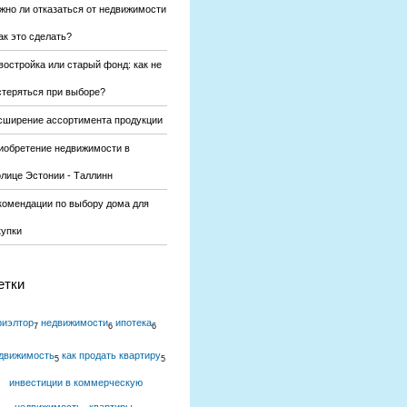
жно ли отказаться от недвижимости
ак это сделать?
востройка или старый фонд: как не
стеряться при выборе?
сширение ассортимента продукции
иобретение недвижимости в
олице Эстонии - Таллинн
комендации по выбору дома для
купки
етки
риэлтор
недвижимости
ипотека
7
6
6
движимость
как продать квартиру
5
5
инвестиции в коммерческую