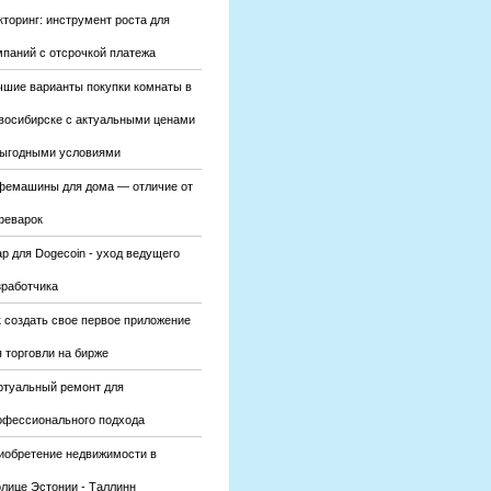
кторинг: инструмент роста для
мпаний с отсрочкой платежа
чшие варианты покупки комнаты в
восибирске с актуальными ценами
выгодными условиями
фемашины для дома — отличие от
феварок
р для Dogecoin - уход ведущего
зработчика
к создать свое первое приложение
 торговли на бирже
ртуальный ремонт для
офессионального подхода
иобретение недвижимости в
олице Эстонии - Таллинн