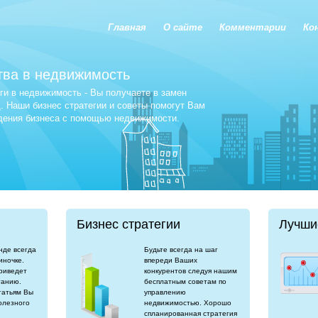
Главная
О сайте
Комментарии
Ко
тва в недвижимость
и в недвижимость - Вы получаете в замен
 Наши бизнес стратегии и советы помогут Вам
едения бизнеса с помощью недвижимости.
Бизнес стратегии
Лучши
нде всегда
Будьте всегда на шаг
иночке.
впереди Ваших
риведет
конкурентов следуя нашим
танию.
бесплатным советам по
татьям Вы
управлению
олезного
недвижимостью. Хорошо
спланированная стратегия