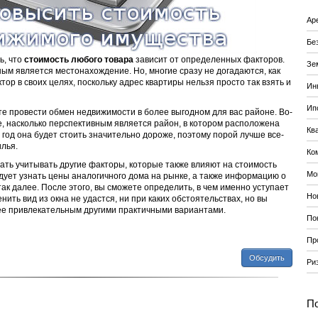
Ар
Бе
ь, что
стоимость любого товара
зависит от определенных факторов.
Зе
м является местонахождение. Но, многие сразу не догадаются, как
ор в своих целях, поскольку адрес квартиры нельзя просто так взять и
Ин
Ип
ете провести обмен недвижимости в более выгодном для вас районе. Во-
, насколько перспективным является район, в котором расположена
Кв
 год она будет стоить значительно дороже, поэтому порой лучше все-
лья.
Ко
нать учитывать другие факторы, которые также влияют на стоимость
Мо
едует узнать цены аналогичного дома на рынке, а также информацию о
ак далее. После этого, вы сможете определить, в чем именно уступает
Но
нить вид из окна не удастся, ни при каких обстоятельствах, но вы
ее привлекательным другими практичными вариантами.
По
Пр
Обсудить
Ри
По