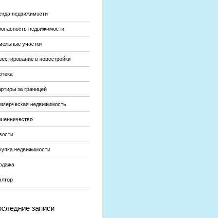
енда недвижимости
зопасность недвижимости
мельные участки
вестирование в новостройки
отека
артиры за границей
ммерческая недвижимость
шенничество
вости
купка недвижимости
одажа
элтор
следние записи