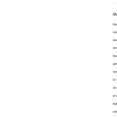
Мн
Ка
пл
ко
не
Ка
дл
се
О 
Усл
ес
Ка
кл