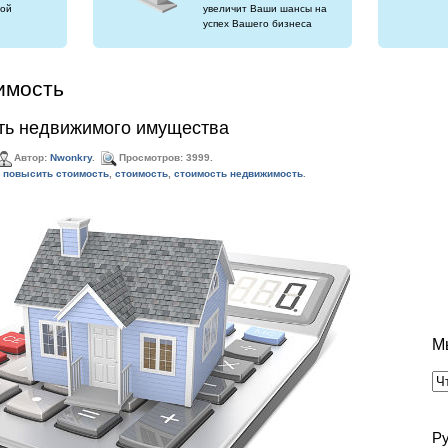
ой
увеличит Ваши шансы на
успех Вашего бизнеса
имость
сть недвижимого имущества
Автор:
Nwonkry
.
Просмотров: 3999.
 повысить стоимость
,
стоимость
,
стоимость недвижимость
.
М
Р