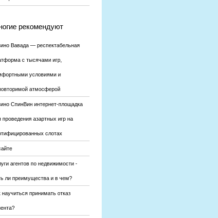
огие рекомендуют
зино Вавада — респектабельная
атформа с тысячами игр,
мфортными условиями и
повторимой атмосферой
зино СпинВин интернет-площадка
я проведения азартных игр на
ртифицированных слотах
сайте
уги агентов по недвижимости -
ть ли преимущества и в чем?
к научиться принимать отказ
иента?