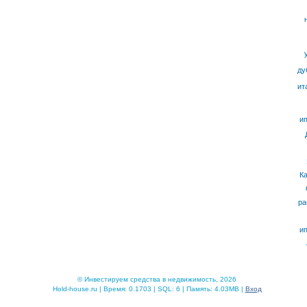
ду
ит
ип
К
ра
ип
© Инвестируем средства в недвижимость, 2026
Hold-house.ru | Время: 0.1703 | SQL: 6 | Память: 4.03MB |
Вход