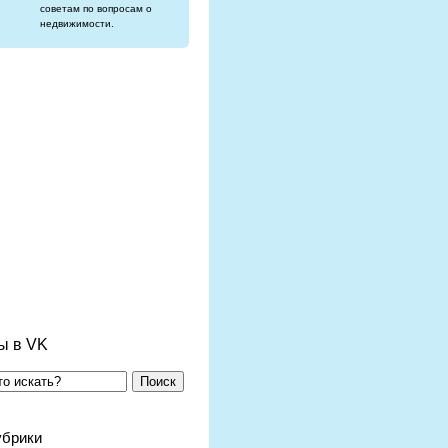
советам по вопросам о
недвижимости.
ы в VK
Поиск
убрики