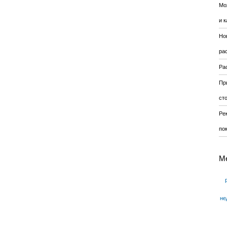
Мо
и к
Но
ра
Ра
Пр
ст
Ре
по
М
не