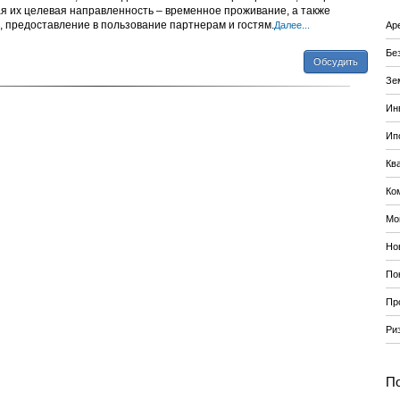
я их целевая направленность – временное проживание, а также
, предоставление в пользование партнерам и гостям.
Далее...
Ар
Бе
Обсудить
Зе
Ин
Ип
Кв
Ко
Мо
Но
По
Пр
Ри
По