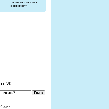
советам по вопросам о
недвижимости.
ы в VK
Поиск
убрики