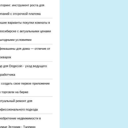
кторинг: инструмент роста для
мпаний с отсрочкой платежа
чшие варианты покупки комнаты в
восибирске с актуальными ценами
выгодными условиями
фемашины для дома — отличие от
феварок
р для Dogecoin - уход ведущего
зработчика
к создать свое первое приложение
 торговли на бирже
ртуальный ремонт для
офессионального подхода
иобретение недвижимости в
олице Эстонии - Таллинн