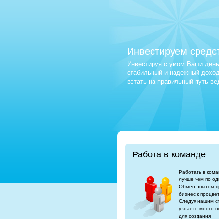
Инвестируем средс
Инвестируя с умом Ваши деньг
стабильный и надежный доход.
встать на правильный путь в
Работа в команде
Работать в кома
лучше чем по од
Обмен опытом п
бизнес к процве
Следуя нашим с
узнаете много п
для создания