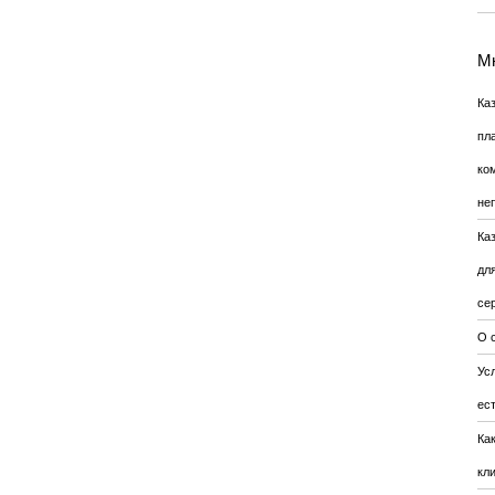
Мн
Ка
пл
ко
не
Ка
дл
се
О 
Усл
ес
Ка
кл