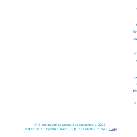
ду
ит
ип
К
ра
ип
© Инвестируем средства в недвижимость, 2026
Hold-house.ru | Время: 0.0425 | SQL: 6 | Память: 3.97MB |
Вход