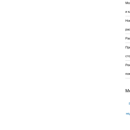
Мо
и к
Но
ра
Ра
Пр
ст
Ре
по
М
не