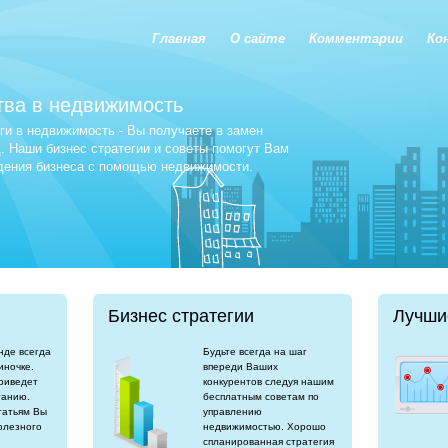
Главная
О сайте
Комментарии
Ко
тва в недвижимость
и в недвижимость - Вы получаете в замен
 Наши бизнес стратегии и советы помогут Вам
едения бизнеса с помощью недвижимости.
Бизнес стратегии
Лучши
нде всегда
Будьте всегда на шаг
иночке.
впереди Ваших
риведет
конкурентов следуя нашим
танию.
бесплатным советам по
татьям Вы
управлению
олезного
недвижимостью. Хорошо
спланированная стратегия