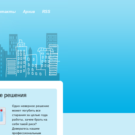
нтакты
Архив
RSS
е решения
Одно неверное решение
может погубить все
старания за целые года
работы, зачем брать на
себя такой риск?
Доверьтесь нашим
профессиональным