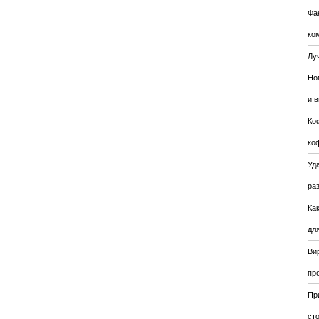
Фа
ко
Лу
Но
и 
Ко
ко
Уда
ра
Ка
для
Ви
пр
Пр
ст