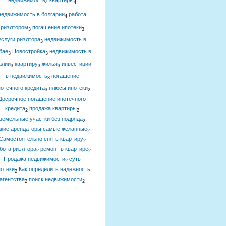
недвижимость
квартиры
4
4
недвижимость в болгарии
работа
4
риэлтором
погашение ипотеки
3
3
услуги риэлтора
недвижимость в
3
бае
Новостройка
недвижимость в
3
3
алии
квартиру
жилья
инвестиции
3
3
3
в недвижимость
погашение
3
отечного кредита
плюсы ипотеки
3
2
Досрочное погашение ипотечного
кредита
продажа квартиры
2
2
земельные участки без подряда
2
акие арендаторы самые желанные
2
Самостоятельно снять квартиру
2
бота риэлтора
ремонт в квартире
2
2
Продажа недвижимости
суть
2
отеки
Как определить надежность
2
агентства
поиск недвижимости
2
2