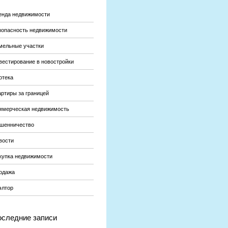
енда недвижимости
зопасность недвижимости
мельные участки
вестирование в новостройки
отека
артиры за границей
ммерческая недвижимость
шенничество
вости
купка недвижимости
одажа
элтор
следние записи