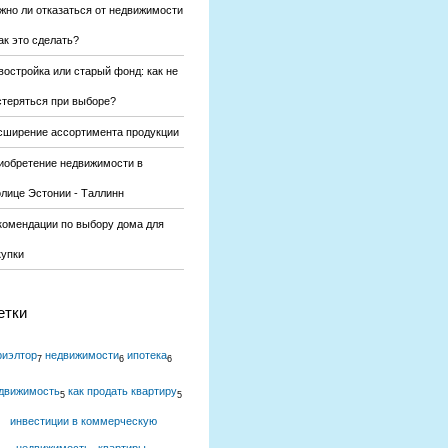
жно ли отказаться от недвижимости
ак это сделать?
востройка или старый фонд: как не
стеряться при выборе?
сширение ассортимента продукции
иобретение недвижимости в
олице Эстонии - Таллинн
комендации по выбору дома для
купки
етки
риэлтор
недвижимости
ипотека
7
6
6
движимость
как продать квартиру
5
5
инвестиции в коммерческую