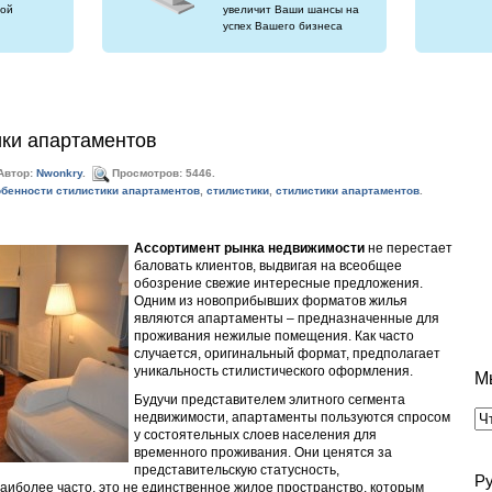
ой
увеличит Ваши шансы на
успех Вашего бизнеса
ики апартаментов
Автор:
Nwonkry
.
Просмотров: 5446.
бенности стилистики апартаментов
,
стилистики
,
стилистики апартаментов
.
Ассортимент рынка недвижимости
не перестает
баловать клиентов, выдвигая на всеобщее
обозрение свежие интересные предложения.
Одним из новоприбывших форматов жилья
являются апартаменты – предназначенные для
проживания нежилые помещения. Как часто
случается, оригинальный формат, предполагает
уникальность стилистического оформления.
М
Будучи представителем элитного сегмента
недвижимости, апартаменты пользуются спросом
у состоятельных слоев населения для
временного проживания. Они ценятся за
представительскую статусность,
Р
аиболее часто, это не единственное жилое пространство, которым