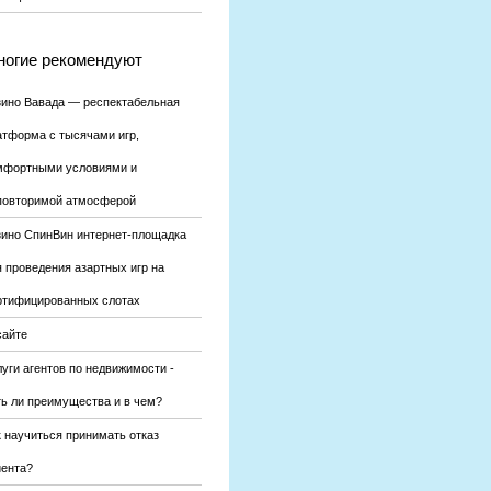
огие рекомендуют
зино Вавада — респектабельная
атформа с тысячами игр,
мфортными условиями и
повторимой атмосферой
зино СпинВин интернет-площадка
я проведения азартных игр на
ртифицированных слотах
сайте
уги агентов по недвижимости -
ть ли преимущества и в чем?
к научиться принимать отказ
иента?