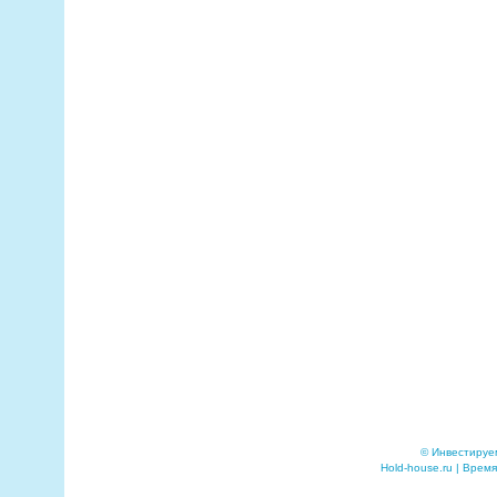
© Инвестируе
Hold-house.ru | Время