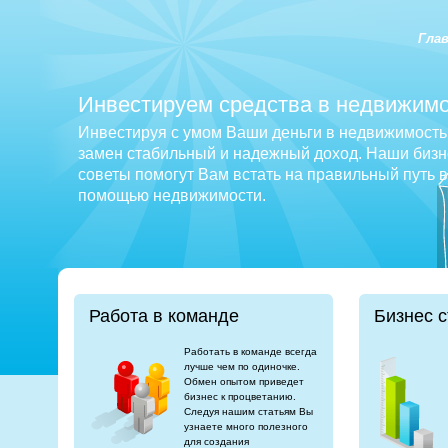
Гла
Инвестируем средства в недвижимо
Инвестируя с умом Ваши деньги в недвижимость 
замен стабильный и надежный доход. Наши бизне
советы помогут Вам встать на правильный путь 
помощью недвижимости.
Работа в команде
Бизнес с
Работать в команде всегда
лучше чем по одиночке.
Обмен опытом приведет
бизнес к процветанию.
Следуя нашим статьям Вы
узнаете много полезного
для создания