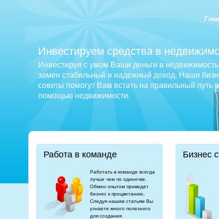
Гла
Инвестируем средства в недвижимо
Инвестируя с умом Ваши деньги в недвижимость 
замен стабильный и надежный доход. Наши бизне
советы помогут Вам встать на правильный путь 
помощью недвижимости.
Работа в команде
Бизнес с
Работать в команде всегда
лучше чем по одиночке.
Обмен опытом приведет
бизнес к процветанию.
Следуя нашим статьям Вы
узнаете много полезного
для создания