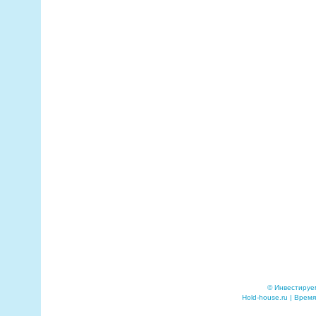
© Инвестируе
Hold-house.ru | Время