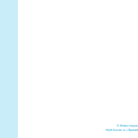
© Инвестируе
Hold-house.ru | Время