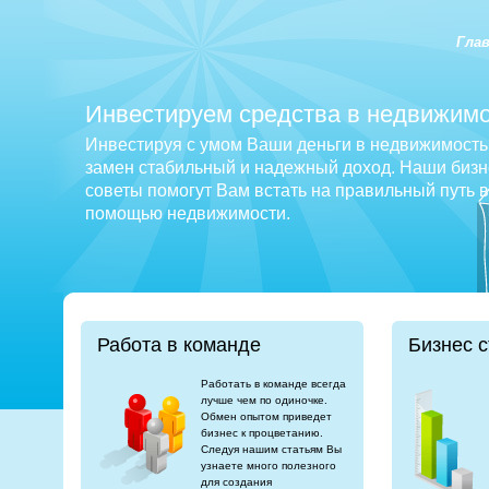
Гла
Инвестируем средства в недвижимо
Инвестируя с умом Ваши деньги в недвижимость 
замен стабильный и надежный доход. Наши бизне
советы помогут Вам встать на правильный путь 
помощью недвижимости.
Работа в команде
Бизнес с
Работать в команде всегда
лучше чем по одиночке.
Обмен опытом приведет
бизнес к процветанию.
Следуя нашим статьям Вы
узнаете много полезного
для создания