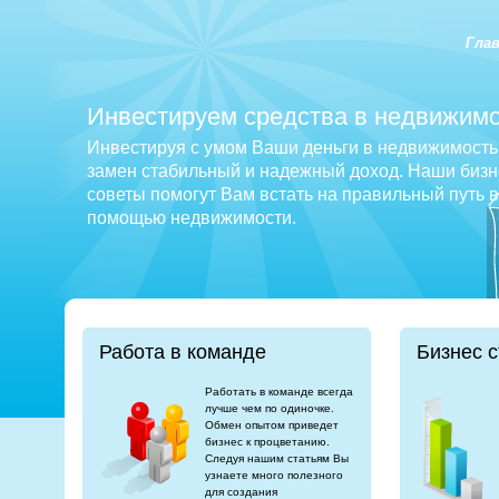
Гла
Инвестируем средства в недвижимо
Инвестируя с умом Ваши деньги в недвижимость 
замен стабильный и надежный доход. Наши бизне
советы помогут Вам встать на правильный путь 
помощью недвижимости.
Работа в команде
Бизнес с
Работать в команде всегда
лучше чем по одиночке.
Обмен опытом приведет
бизнес к процветанию.
Следуя нашим статьям Вы
узнаете много полезного
для создания