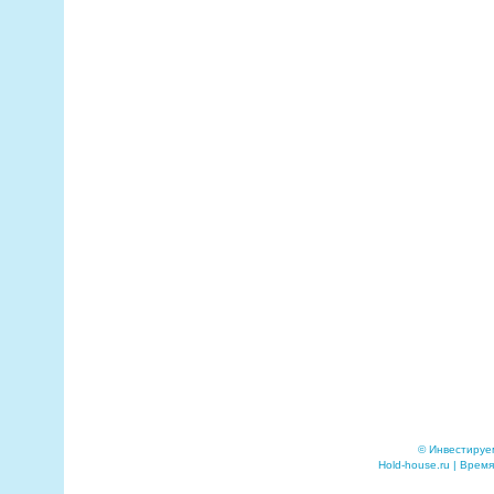
© Инвестируе
Hold-house.ru | Время