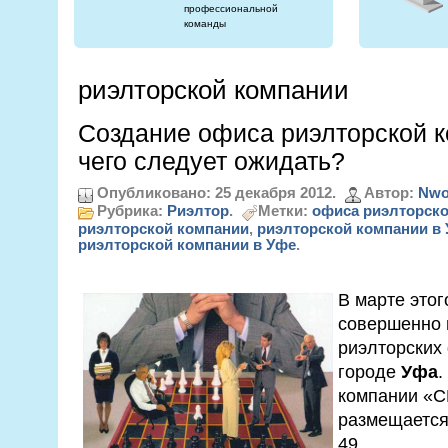
профессиональной
команды
риэлторской компании
Создание офиса риэлторской к
чего следует ожидать?
Опубликовано: 25 декабря 2012.
Автор:
Nwo
Рубрика:
Риэлтор
.
Метки:
офиса риэлторско
риэлторской компании
,
риэлторской компании в
риэлторской компании в Уфе
.
В марте этог
совершенно 
риэлторски
городе
Уфа
.
компании «
размещается
49.