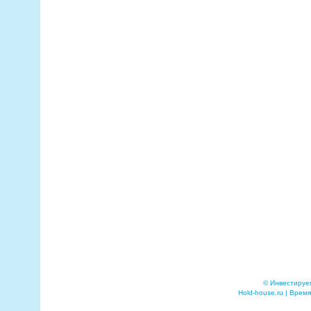
© Инвестируе
Hold-house.ru | Время