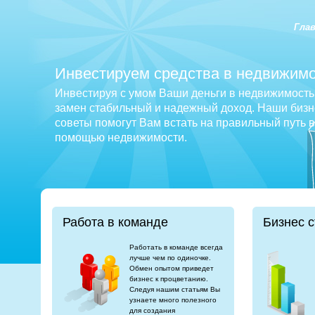
Гла
Инвестируем средства в недвижимо
Инвестируя с умом Ваши деньги в недвижимость 
замен стабильный и надежный доход. Наши бизне
советы помогут Вам встать на правильный путь 
помощью недвижимости.
Работа в команде
Бизнес с
Работать в команде всегда
лучше чем по одиночке.
Обмен опытом приведет
бизнес к процветанию.
Следуя нашим статьям Вы
узнаете много полезного
для создания