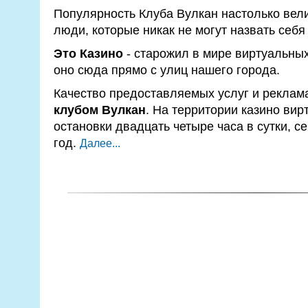
Популярность Клуба Вулкан настолько вели
люди, которые никак не могут назвать себя
Это Казино
- старожил в мире виртуальных
оно сюда прямо с улиц нашего города.
Качество предоставляемых услуг и реклам
клубом Вулкан
. На территории казино вир
остановки двадцать четыре часа в сутки, с
год.
Далее...