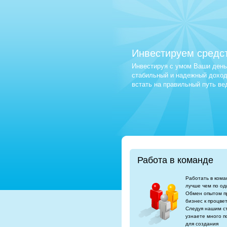
Инвестируем средс
Инвестируя с умом Ваши деньг
стабильный и надежный доход.
встать на правильный путь в
Работа в команде
Работать в кома
лучше чем по од
Обмен опытом п
бизнес к процве
Следуя нашим с
узнаете много п
для создания