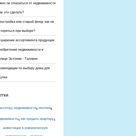
жно ли отказаться от недвижимости
ак это сделать?
востройка или старый фонд: как не
стеряться при выборе?
сширение ассортимента продукции
иобретение недвижимости в
олице Эстонии - Таллинн
комендации по выбору дома для
купки
етки
риэлтор
недвижимости
ипотека
7
6
6
движимость
как продать квартиру
5
5
инвестиции в коммерческую