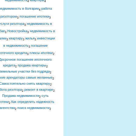
недвижимость
квартиры
4
4
недвижимость в болгарии
работа
4
риэлтором
погашение ипотеки
3
3
услуги риэлтора
недвижимость в
3
бае
Новостройка
недвижимость в
3
3
алии
квартиру
жилья
инвестиции
3
3
3
в недвижимость
погашение
3
отечного кредита
плюсы ипотеки
3
2
Досрочное погашение ипотечного
кредита
продажа квартиры
2
2
земельные участки без подряда
2
акие арендаторы самые желанные
2
Самостоятельно снять квартиру
2
бота риэлтора
ремонт в квартире
2
2
Продажа недвижимости
суть
2
отеки
Как определить надежность
2
агентства
поиск недвижимости
2
2