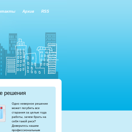
нтакты
Архив
RSS
е решения
Одно неверное решение
может погубить все
старания за целые года
работы, зачем брать на
себя такой риск?
Доверьтесь нашим
профессиональным