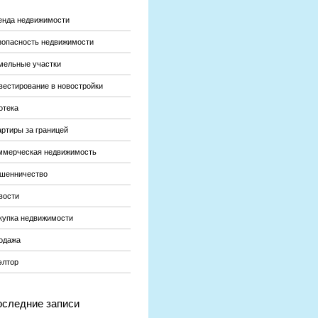
енда недвижимости
зопасность недвижимости
мельные участки
вестирование в новостройки
отека
артиры за границей
ммерческая недвижимость
шенничество
вости
купка недвижимости
одажа
элтор
следние записи