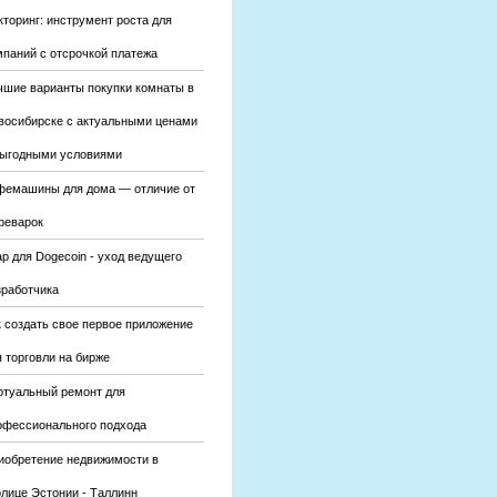
кторинг: инструмент роста для
мпаний с отсрочкой платежа
чшие варианты покупки комнаты в
восибирске с актуальными ценами
выгодными условиями
фемашины для дома — отличие от
феварок
р для Dogecoin - уход ведущего
зработчика
к создать свое первое приложение
 торговли на бирже
ртуальный ремонт для
офессионального подхода
иобретение недвижимости в
олице Эстонии - Таллинн