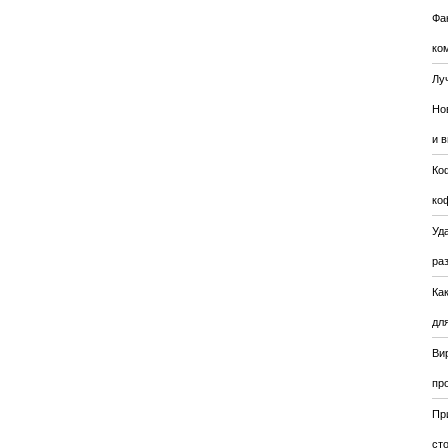
Фа
ко
Лу
Но
и 
Ко
ко
Уда
ра
Ка
для
Ви
пр
Пр
ст