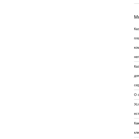
Мн
Ка
пл
ко
не
Ка
дл
се
О 
Усл
ес
Ка
кл