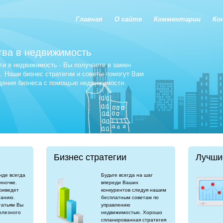
Главная
О сайте
Комментарии
Ко
тва в недвижимость
и в недвижимость - Вы получаете в замен
 Наши бизнес стратегии и советы помогут Вам
едения бизнеса с помощью недвижимости.
Бизнес стратегии
Лучши
нде всегда
Будьте всегда на шаг
иночке.
впереди Ваших
риведет
конкурентов следуя нашим
танию.
бесплатным советам по
татьям Вы
управлению
олезного
недвижимостью. Хорошо
спланированная стратегия