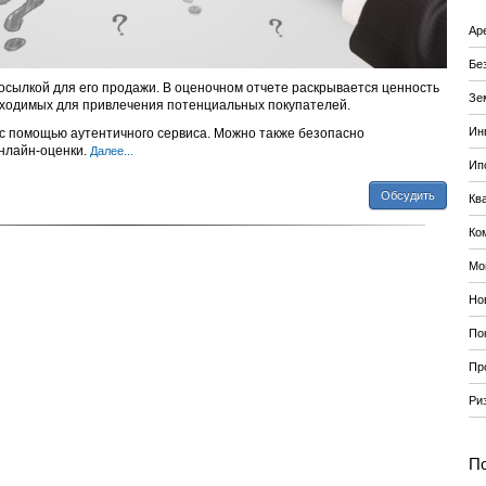
Ар
Бе
осылкой для его продажи. В оценочном отчете раскрывается ценность
Зе
обходимых для привлечения потенциальных покупателей.
Ин
 с помощью аутентичного сервиса. Можно также безопасно
нлайн-оценки.
Далее...
Ип
Обсудить
Кв
Ко
Мо
Но
По
Пр
Ри
По