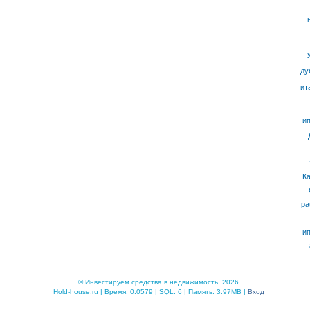
ду
ит
ип
К
ра
ип
© Инвестируем средства в недвижимость, 2026
Hold-house.ru | Время: 0.0579 | SQL: 6 | Память: 3.97MB |
Вход