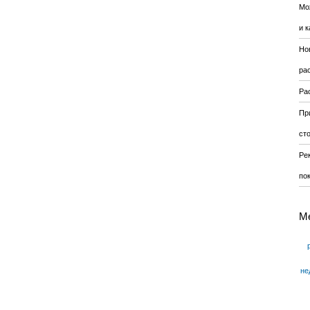
Мо
и к
Но
ра
Ра
Пр
ст
Ре
по
М
не