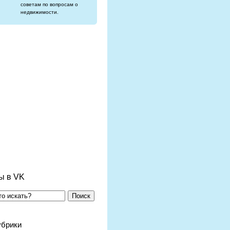
советам по вопросам о
недвижимости.
ы в VK
Поиск
убрики