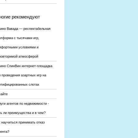
огие рекомендуют
зино Вавада — респектабельная
атформа с тысячами игр,
мфортными условиями и
повторимой атмосферой
зино СпинВин интернет-площадка
я проведения азартных игр на
ртифицированных слотах
сайте
уги агентов по недвижимости -
ть ли преимущества и в чем?
к научиться принимать отказ
иента?