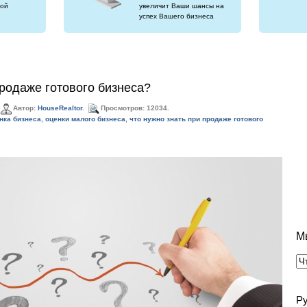
ой
увеличит Ваши шансы на
успех Вашего бизнеса
продаже готового бизнеса?
Автор:
HouseRealtor
.
Просмотров: 12034.
нка бизнеса
,
оценки малого бизнеса
,
что нужно знать при продаже готового
М
Р