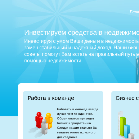
Гла
Инвестируем средства в недвижимо
Инвестируя с умом Ваши деньги в недвижимость 
замен стабильный и надежный доход. Наши бизне
советы помогут Вам встать на правильный путь 
помощью недвижимости.
Работа в команде
Бизнес с
Работать в команде всегда
лучше чем по одиночке.
Обмен опытом приведет
бизнес к процветанию.
Следуя нашим статьям Вы
узнаете много полезного
для создания