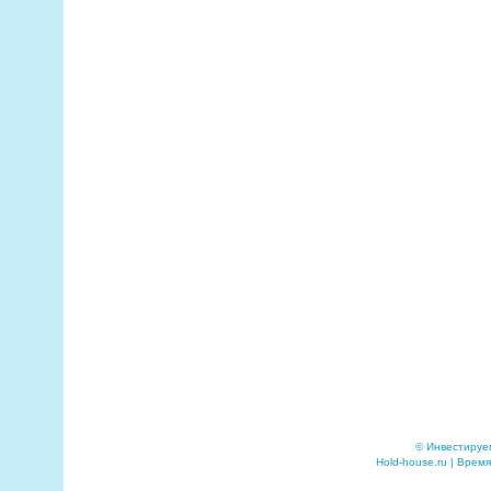
© Инвестируе
Hold-house.ru | Время