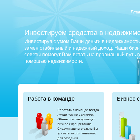
Гла
Инвестируем средства в недвижимо
Инвестируя с умом Ваши деньги в недвижимость 
замен стабильный и надежный доход. Наши бизне
советы помогут Вам встать на правильный путь 
помощью недвижимости.
Работа в команде
Бизнес с
Работать в команде всегда
лучше чем по одиночке.
Обмен опытом приведет
бизнес к процветанию.
Следуя нашим статьям Вы
узнаете много полезного
для создания