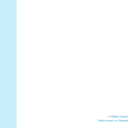
© Инвестируе
Hold-house.ru | Время