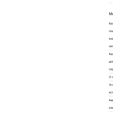
Мн
Ка
пл
ко
не
Ка
дл
се
О 
Усл
ес
Ка
кл