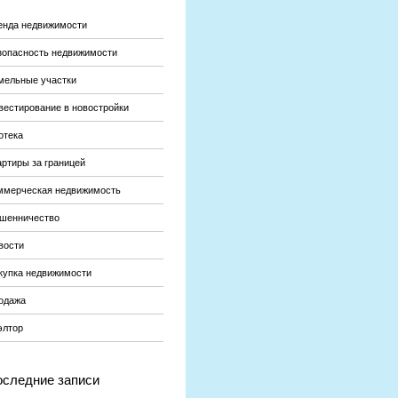
енда недвижимости
зопасность недвижимости
мельные участки
вестирование в новостройки
отека
артиры за границей
ммерческая недвижимость
шенничество
вости
купка недвижимости
одажа
элтор
следние записи