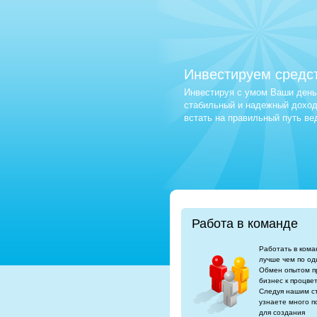
Инвестируем средс
Инвестируя с умом Ваши деньг
стабильный и надежный доход.
встать на правильный путь в
Работа в команде
Работать в кома
лучше чем по од
Обмен опытом п
бизнес к процве
Следуя нашим с
узнаете много п
для создания