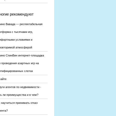
огие рекомендуют
зино Вавада — респектабельная
атформа с тысячами игр,
мфортными условиями и
повторимой атмосферой
зино СпинВин интернет-площадка
я проведения азартных игр на
ртифицированных слотах
сайте
уги агентов по недвижимости -
ть ли преимущества и в чем?
к научиться принимать отказ
иента?