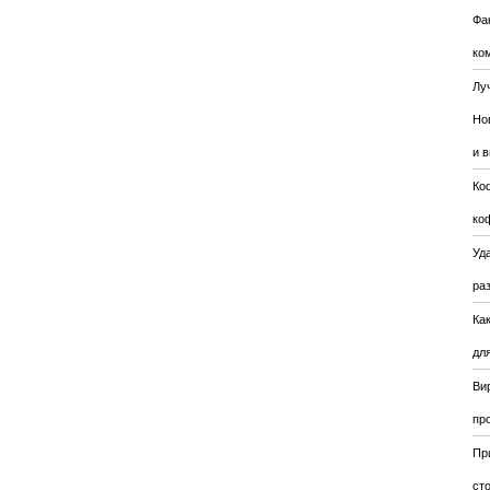
Фа
ко
Лу
Но
и 
Ко
ко
Уда
ра
Ка
для
Ви
пр
Пр
ст