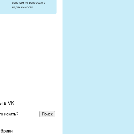
советам по вопросам о
недвижимости.
ы в VK
Поиск
убрики