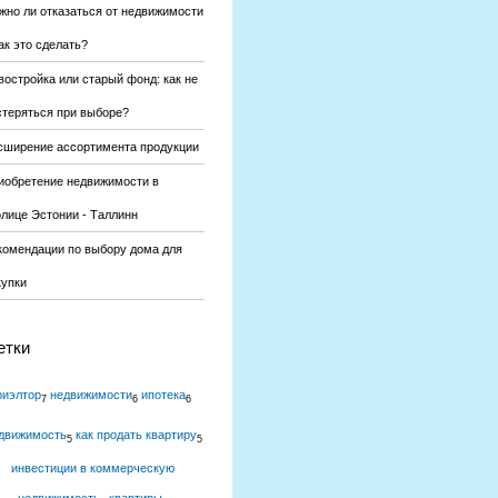
жно ли отказаться от недвижимости
ак это сделать?
востройка или старый фонд: как не
стеряться при выборе?
сширение ассортимента продукции
иобретение недвижимости в
олице Эстонии - Таллинн
комендации по выбору дома для
купки
етки
риэлтор
недвижимости
ипотека
7
6
6
движимость
как продать квартиру
5
5
инвестиции в коммерческую