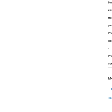
Мо
и к
Но
ра
Ра
Пр
ст
Ре
по
М
не