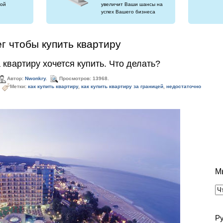
ой
увеличит Ваши шансы на
успех Вашего бизнеса
г чтобы купить квартиру
 квартиру хочется купить. Что делать?
Автор:
Nwonkry
.
Просмотров: 13968.
Метки:
как купить квартиру
,
как купить квартиру за границей
,
недостаточно
М
Р