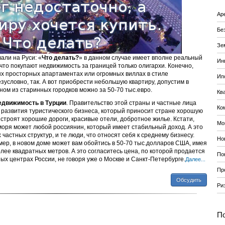
Ар
Бе
Зе
али на Руси: «
Что делать?
» в данном случае имеет вполне реальный
Ин
 что покупают недвижимость за границей только олигархи. Конечно,
х просторных апартаментах или огромных виллах в стиле
Ип
езусловно, так. А вот приобрести небольшую квартиру, допустим в
ном из старинных городков можно за 50-70 тыс.евро.
Кв
едвижимость в Турции
. Правительство этой страны и частные лица
Ко
 развития туристического бизнеса, который приносит стране хорошую
строят хорошие дороги, красивые отели, добротное жилье. Кстати,
Мо
моря может любой россиянин, который имеет стабильный доход. А это
 частных структур, и те люди, что относят себя к среднему бизнесу.
Но
мер, в новом доме может вам обойтись в 50-70 тыс.долларов США, имея
лее квадратных метров. А это согласитесь цена, по которой продается
По
ых центрах России, не говоря уже о Москве и Санкт-Петербурге.
Далее...
Пр
Обсудить
Ри
По