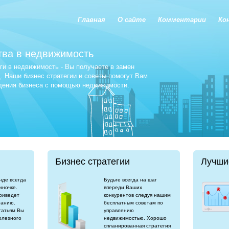
Главная
О сайте
Комментарии
Ко
тва в недвижимость
и в недвижимость - Вы получаете в замен
 Наши бизнес стратегии и советы помогут Вам
едения бизнеса с помощью недвижимости.
Бизнес стратегии
Лучши
нде всегда
Будьте всегда на шаг
иночке.
впереди Ваших
риведет
конкурентов следуя нашим
танию.
бесплатным советам по
татьям Вы
управлению
олезного
недвижимостью. Хорошо
спланированная стратегия