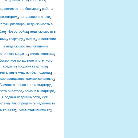
недвижимость
квартиры
4
4
недвижимость в болгарии
работа
4
риэлтором
погашение ипотеки
3
3
услуги риэлтора
недвижимость в
3
бае
Новостройка
недвижимость в
3
3
алии
квартиру
жилья
инвестиции
3
3
3
в недвижимость
погашение
3
отечного кредита
плюсы ипотеки
3
2
Досрочное погашение ипотечного
кредита
продажа квартиры
2
2
земельные участки без подряда
2
акие арендаторы самые желанные
2
Самостоятельно снять квартиру
2
бота риэлтора
ремонт в квартире
2
2
Продажа недвижимости
суть
2
отеки
Как определить надежность
2
агентства
поиск недвижимости
2
2