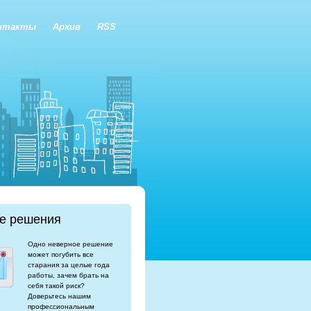
нтакты
Архив
RSS
е решения
Одно неверное решение
может погубить все
старания за целые года
работы, зачем брать на
себя такой риск?
Доверьтесь нашим
профессиональным