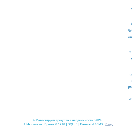
ду
ит
ип
К
ра
ип
© Инвестируем средства в недвижимость, 2026
Hold-house.ru | Время: 0.1718 | SQL: 6 | Память: 4.03MB |
Вход