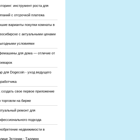
кторинг: инструмент роста для
мпаний с отсрочкой платежа
чшие варианты покупки комнаты в
восибирске с актуальными ценами
выгодными условиями
фемашины для дома — отличие от
феварок
р для Dogecoin - уход ведущего
зработчика
к создать свое первое приложение
 торговли на бирже
ртуальный ремонт для
офессионального подхода
иобретение недвижимости в
олице Эстонии - Таллинн