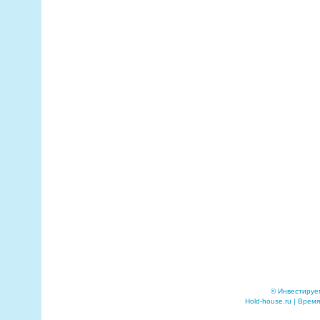
© Инвестируе
Hold-house.ru | Время