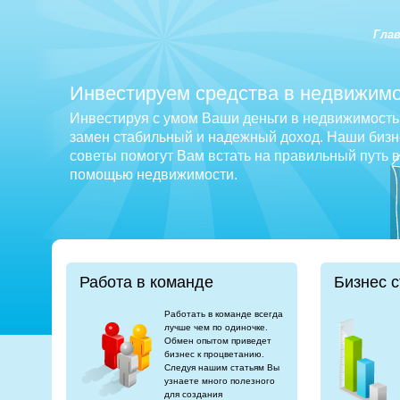
Гла
Инвестируем средства в недвижимо
Инвестируя с умом Ваши деньги в недвижимость 
замен стабильный и надежный доход. Наши бизне
советы помогут Вам встать на правильный путь 
помощью недвижимости.
Работа в команде
Бизнес с
Работать в команде всегда
лучше чем по одиночке.
Обмен опытом приведет
бизнес к процветанию.
Следуя нашим статьям Вы
узнаете много полезного
для создания