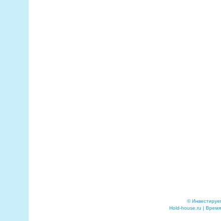
© Инвестируе
Hold-house.ru | Время