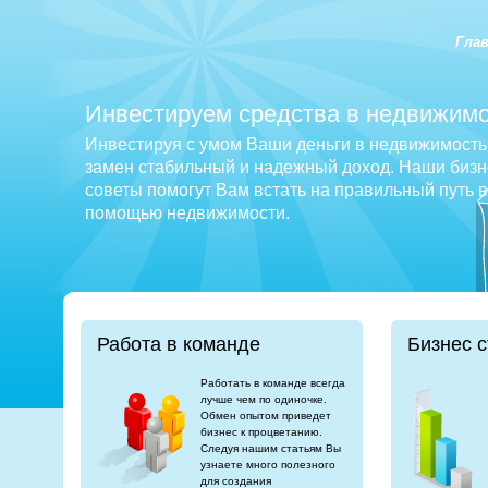
Гла
Инвестируем средства в недвижимо
Инвестируя с умом Ваши деньги в недвижимость 
замен стабильный и надежный доход. Наши бизне
советы помогут Вам встать на правильный путь 
помощью недвижимости.
Работа в команде
Бизнес с
Работать в команде всегда
лучше чем по одиночке.
Обмен опытом приведет
бизнес к процветанию.
Следуя нашим статьям Вы
узнаете много полезного
для создания