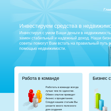
Гла
Инвестируем средства в недвижимо
Инвестируя с умом Ваши деньги в недвижимость 
замен стабильный и надежный доход. Наши бизне
советы помогут Вам встать на правильный путь 
помощью недвижимости.
Работа в команде
Бизнес с
Работать в команде всегда
лучше чем по одиночке.
Обмен опытом приведет
бизнес к процветанию.
Следуя нашим статьям Вы
узнаете много полезного
для создания