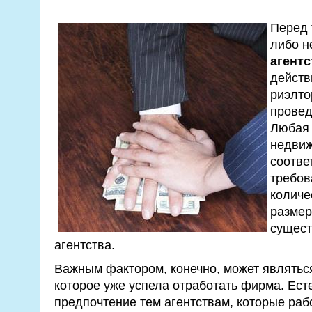
Перед 
либо н
агентс
действ
риэлто
провед
Любая
недвиж
соотве
требов
количе
размер
сущест
агентства.
Важным фактором, конечно, может являться
которое уже успела отработать фирма. Ест
предпочтение тем агентствам, которые раб