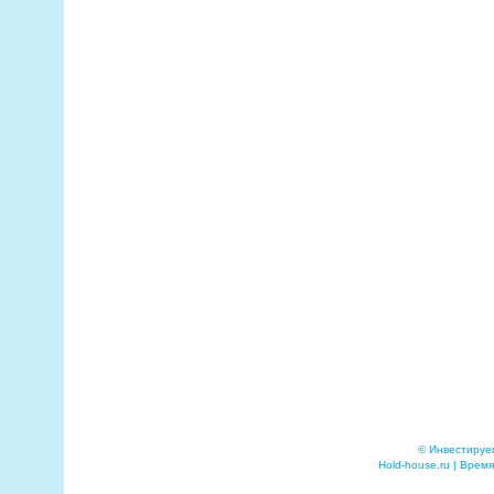
© Инвестируе
Hold-house.ru | Время