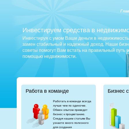
Гла
Инвестируем средства в недвижимо
Инвестируя с умом Ваши деньги в недвижимость 
замен стабильный и надежный доход. Наши бизне
советы помогут Вам встать на правильный путь 
помощью недвижимости.
Работа в команде
Бизнес с
Работать в команде всегда
лучше чем по одиночке.
Обмен опытом приведет
бизнес к процветанию.
Следуя нашим статьям Вы
узнаете много полезного
для создания