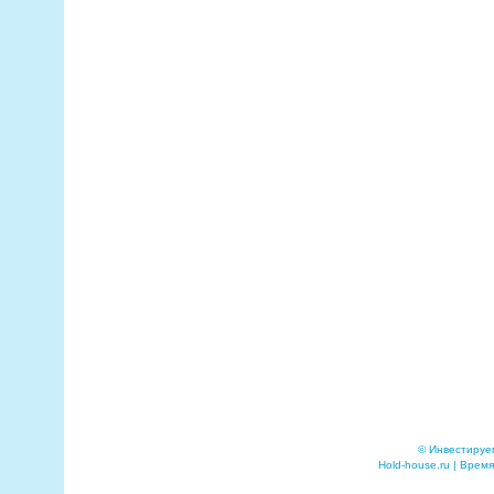
© Инвестируе
Hold-house.ru | Время