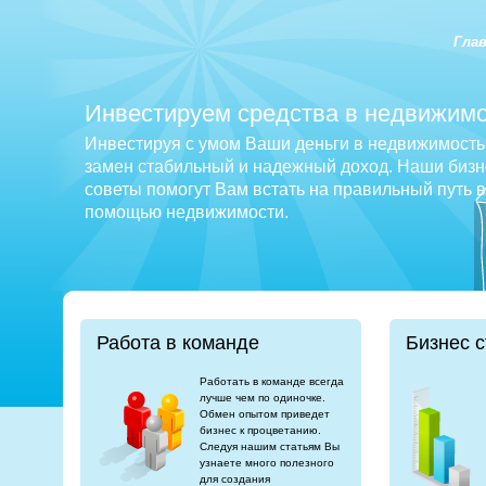
Гла
Инвестируем средства в недвижимо
Инвестируя с умом Ваши деньги в недвижимость 
замен стабильный и надежный доход. Наши бизне
советы помогут Вам встать на правильный путь 
помощью недвижимости.
Работа в команде
Бизнес с
Работать в команде всегда
лучше чем по одиночке.
Обмен опытом приведет
бизнес к процветанию.
Следуя нашим статьям Вы
узнаете много полезного
для создания