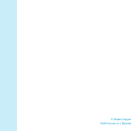
© Инвестируе
Hold-house.ru | Время