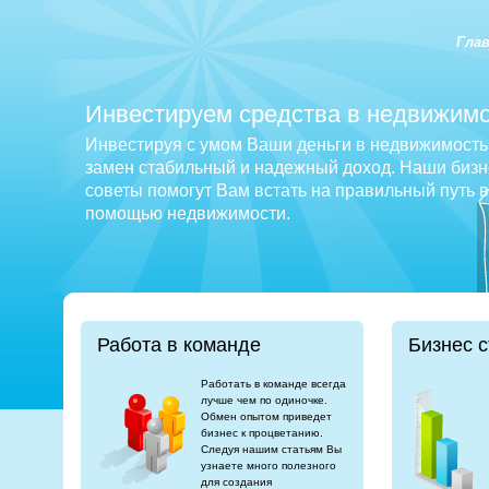
Гла
Инвестируем средства в недвижимо
Инвестируя с умом Ваши деньги в недвижимость 
замен стабильный и надежный доход. Наши бизне
советы помогут Вам встать на правильный путь 
помощью недвижимости.
Работа в команде
Бизнес с
Работать в команде всегда
лучше чем по одиночке.
Обмен опытом приведет
бизнес к процветанию.
Следуя нашим статьям Вы
узнаете много полезного
для создания