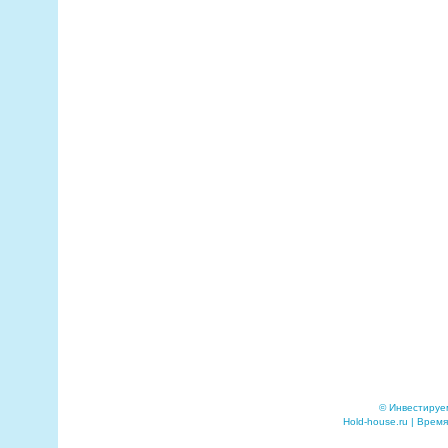
© Инвестируе
Hold-house.ru | Время