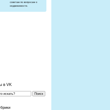
советам по вопросам о
недвижимости.
ы в VK
Поиск
убрики