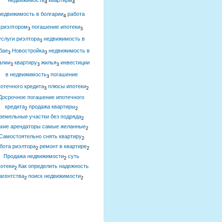
недвижимость
квартиры
4
4
недвижимость в болгарии
работа
4
риэлтором
погашение ипотеки
3
3
услуги риэлтора
недвижимость в
3
бае
Новостройка
недвижимость в
3
3
алии
квартиру
жилья
инвестиции
3
3
3
в недвижимость
погашение
3
отечного кредита
плюсы ипотеки
3
2
Досрочное погашение ипотечного
кредита
продажа квартиры
2
2
земельные участки без подряда
2
акие арендаторы самые желанные
2
Самостоятельно снять квартиру
2
бота риэлтора
ремонт в квартире
2
2
Продажа недвижимости
суть
2
отеки
Как определить надежность
2
агентства
поиск недвижимости
2
2