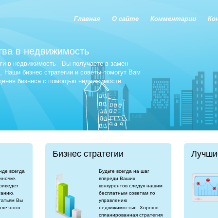
Главная
О сайте
Комментарии
Ко
тва в недвижимость
и в недвижимость - Вы получаете в замен
 Наши бизнес стратегии и советы помогут Вам
едения бизнеса с помощью недвижимости.
Бизнес стратегии
Лучши
нде всегда
Будьте всегда на шаг
иночке.
впереди Ваших
риведет
конкурентов следуя нашим
танию.
бесплатным советам по
татьям Вы
управлению
олезного
недвижимостью. Хорошо
спланированная стратегия