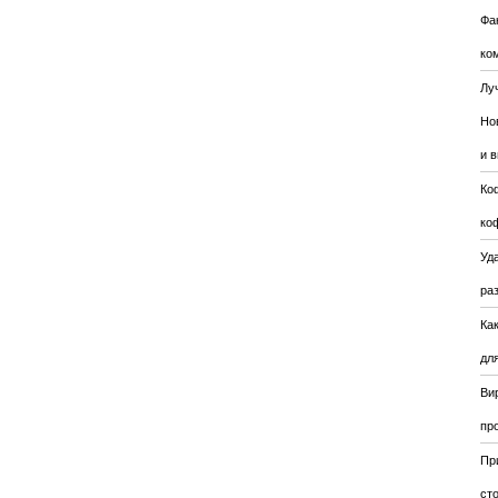
Фа
ко
Лу
Но
и 
Ко
ко
Уда
ра
Ка
для
Ви
пр
Пр
ст