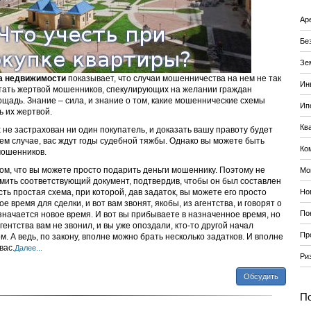
Ар
Бе
Зе
ка недвижимости
показывает, что случаи мошенничества на нем не так
Ин
е стать жертвой мошенников, спекулирующих на желании граждан
адь. Знание – сила, и знание о том, какие мошеннические схемы
Ип
ь их жертвой.
Кв
 не застрахован ни один покупатель, и доказать вашу правоту будет
шем случае, вас ждут годы судебной тяжбы. Однако вы можете быть
Ко
мошенников.
том, что вы можете просто подарить деньги мошеннику. Поэтому не
Мо
мить соответствующий документ, подтвердив, чтобы он был составлен
ть простая схема, при которой, дав задаток, вы можете его просто
Но
 время для сделки, и вот вам звонят, якобы, из агентства, и говорят о
По
азначается новое время. И вот вы прибываете в назначенное время, но
агентства вам не звонил, и вы уже опоздали, кто-то другой начал
Пр
. А ведь, по закону, вполне можно брать несколько задатков. И вполне
вас.
Далее...
Ри
Обсудить
По