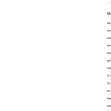
Мн
Ка
пл
ко
не
Ка
дл
се
О 
Усл
ес
Ка
кл