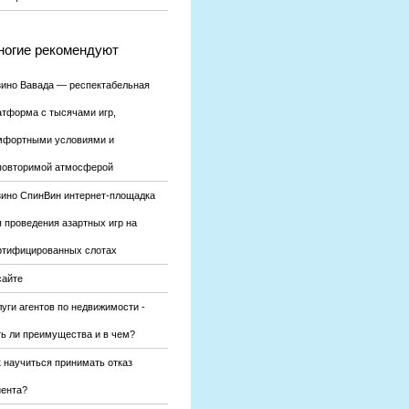
огие рекомендуют
зино Вавада — респектабельная
атформа с тысячами игр,
мфортными условиями и
повторимой атмосферой
зино СпинВин интернет-площадка
я проведения азартных игр на
ртифицированных слотах
сайте
уги агентов по недвижимости -
ть ли преимущества и в чем?
к научиться принимать отказ
иента?