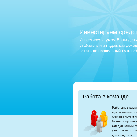
Инвестируем средс
Инвестируя с умом Ваши деньг
стабильный и надежный доход.
встать на правильный путь в
Работа в команде
Работать в кома
лучше чем по од
Обмен опытом п
бизнес к процве
Следуя нашим с
узнаете много п
для создания