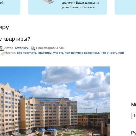
ой
увеличит Ваши шансы на
успех Вашего бизнеса
иру
ке квартиры?
Автор:
Nwonkry
.
Просмотров: 4738.
Метки:
как покупать квартиру
,
учесть при покупке квартиры
,
что учесть при
М
Р