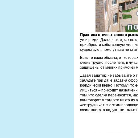
Практика отечественного рын
уж и редки. Далее о том, как н
приобрести собственную жилплощ
существуют, помогут вам не стат
Есть те виды обмана, от которых
очень трудно, после чего, в луч
защищены от многих примочек 
Давая задаток, не забывайте о 
забудьте при даче задатка офор
юридически верно. Потому что ес
лишиться – приходит назначенное
том, что сделка переносится, н
вам говорят о том, что никто из 
«сотрудничать» с этим продавцом
возможно, что надуют не только 