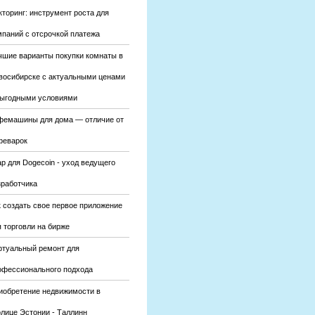
кторинг: инструмент роста для
мпаний с отсрочкой платежа
чшие варианты покупки комнаты в
восибирске с актуальными ценами
выгодными условиями
фемашины для дома — отличие от
феварок
р для Dogecoin - уход ведущего
зработчика
к создать свое первое приложение
 торговли на бирже
ртуальный ремонт для
офессионального подхода
иобретение недвижимости в
олице Эстонии - Таллинн