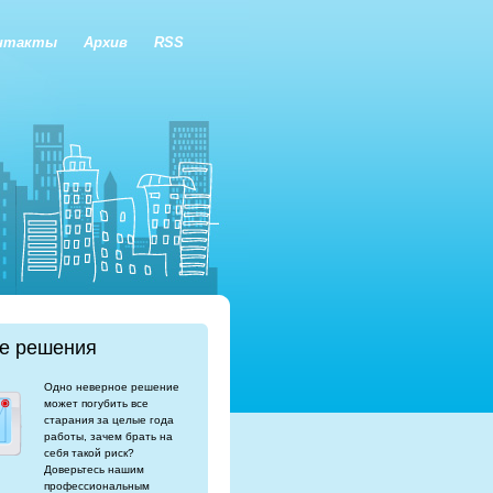
нтакты
Архив
RSS
е решения
Одно неверное решение
может погубить все
старания за целые года
работы, зачем брать на
себя такой риск?
Доверьтесь нашим
профессиональным