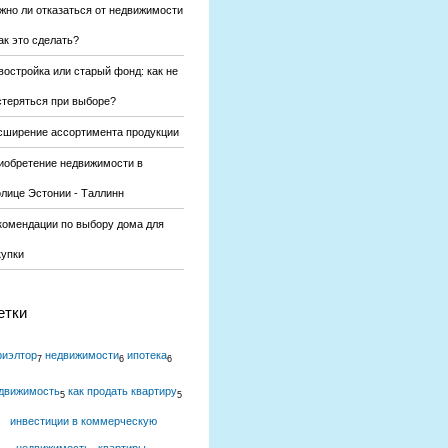
жно ли отказаться от недвижимости
ак это сделать?
востройка или старый фонд: как не
стеряться при выборе?
сширение ассортимента продукции
иобретение недвижимости в
олице Эстонии - Таллинн
комендации по выбору дома для
купки
етки
риэлтор
недвижимости
ипотека
7
6
6
движимость
как продать квартиру
5
5
инвестиции в коммерческую