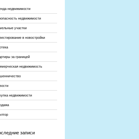
енда недвижимости
зопасность недвижимости
мельные участки
вестирование в новостройки
отека
артиры за границей
ммерческая недвижимость
шенничество
вости
купка недвижимости
одажа
элтор
следние записи