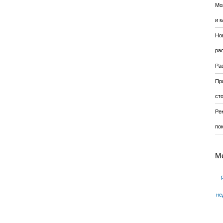
Мо
и к
Но
ра
Ра
Пр
ст
Ре
по
М
не