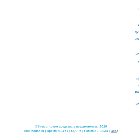
ду
ит
ип
К
ра
ип
© Инвестируем средства в недвижимость, 2026
Hold-house.ru | Время: 0.1151 | SQL: 6 | Память: 3.98MB |
Вход