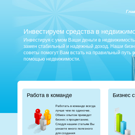
Гла
Инвестируем средства в недвижимо
Инвестируя с умом Ваши деньги в недвижимость 
замен стабильный и надежный доход. Наши бизне
советы помогут Вам встать на правильный путь 
помощью недвижимости.
Работа в команде
Бизнес с
Работать в команде всегда
лучше чем по одиночке.
Обмен опытом приведет
бизнес к процветанию.
Следуя нашим статьям Вы
узнаете много полезного
для создания