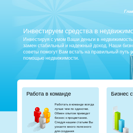
Гла
Инвестируем средства в недвижимо
Инвестируя с умом Ваши деньги в недвижимость 
замен стабильный и надежный доход. Наши бизне
советы помогут Вам встать на правильный путь 
помощью недвижимости.
Работа в команде
Бизнес с
Работать в команде всегда
лучше чем по одиночке.
Обмен опытом приведет
бизнес к процветанию.
Следуя нашим статьям Вы
узнаете много полезного
для создания