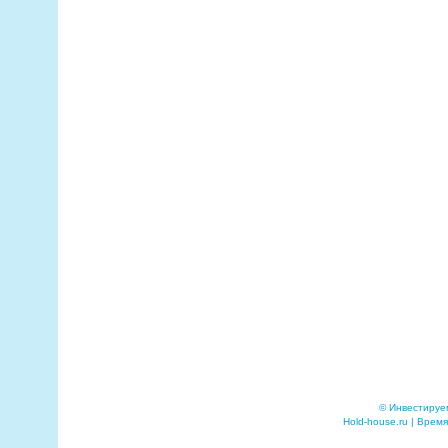
© Инвестируе
Hold-house.ru | Время