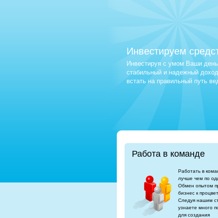
Инвестируем средс
Инвестируя с умом Ваши деньг
стабильный и надежный доход.
встать на правильный путь в
Работа в команде
Работать в кома
лучше чем по од
Обмен опытом п
бизнес к процве
Следуя нашим с
узнаете много п
для создания