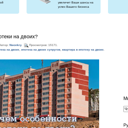
ой
увеличит Ваши шансы на
успех Вашего бизнеса
отеки на двоих?
Автор:
Nwonkry
.
Просмотров: 15171.
тека на двоих
,
ипотека на двоих супругов
,
квартира в ипотеку на двоих
.
М
Р