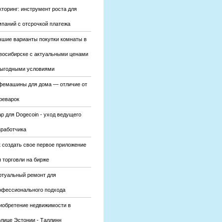
кторинг: инструмент роста для
мпаний с отсрочкой платежа
чшие варианты покупки комнаты в
восибирске с актуальными ценами
выгодными условиями
фемашины для дома — отличие от
феварок
р для Dogecoin - уход ведущего
зработчика
к создать свое первое приложение
 торговли на бирже
ртуальный ремонт для
офессионального подхода
иобретение недвижимости в
олице Эстонии - Таллинн