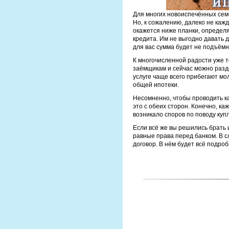
Для многих новоиспечённых се
Но, к сожалению, далеко не каж
окажется ниже планки, определя
кредита. Им не выгодно давать д
для вас сумма будет не подъёмн
К многочисленной радости уже т
заёмщикам и сейчас можно разде
услуге чаще всего прибегают м
общей ипотеки.
Несомненно, чтобы проводить ка
это с обеих сторон. Конечно, к
возникало споров по поводу ку
Если всё же вы решились брать и
равные права перед банком. В с
договор. В нём будет всё подро