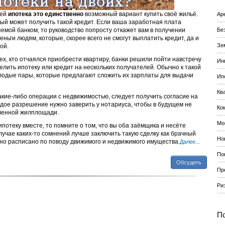
мей
ипотека это единственно
возможный вариант купить своё жильё.
Ар
дый может получить такой кредит. Если ваша заработная плата
емой банком, то руководство попросту откажет вам в получении
Бе
еньги людям, которые, скорее всего не смогут выплатить кредит, да и
Зе
ой.
ех, кто отчаялся приобрести квартиру, банки решили пойти навстречу
Ин
лить ипотеку или кредит на нескольких получателей. Обычно к такой
олодые пары, которые предлагают сложить их зарплаты для выдачи
Ип
Кв
кие-либо операции с недвижимостью, следует получить согласие на
аждое разрешение нужно заверить у нотариуса, чтобы в будущем не
Ко
пленной жилплощади.
Мо
потеку вместе, то помните о том, что вы оба заёмщика и несёте
лучае каких-то сомнений лучше заключить такую сделку как брачный
Но
бно расписано по поводу движимого и недвижимого имущества.
Далее...
По
Обсудить
Пр
Ри
По