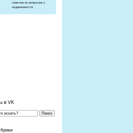
советам по вопросам о
недвижимости.
ы в VK
Поиск
убрики