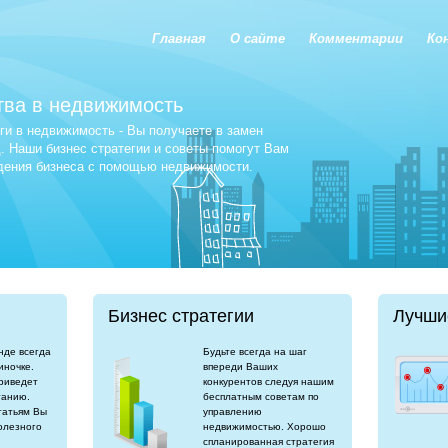
Главная
О сайте
Комментарии
Ко
тва в недвижимость
и в недвижимость - Вы получаете в замен
 Наши бизнес стратегии и советы помогут Вам
едения бизнеса с помощью недвижимости.
Бизнес стратегии
Лучши
нде всегда
Будьте всегда на шаг
иночке.
впереди Ваших
риведет
конкурентов следуя нашим
танию.
бесплатным советам по
татьям Вы
управлению
олезного
недвижимостью. Хорошо
спланированная стратегия