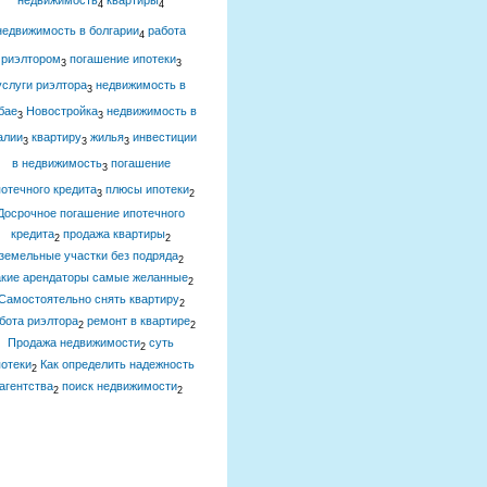
недвижимость
квартиры
4
4
недвижимость в болгарии
работа
4
риэлтором
погашение ипотеки
3
3
услуги риэлтора
недвижимость в
3
бае
Новостройка
недвижимость в
3
3
алии
квартиру
жилья
инвестиции
3
3
3
в недвижимость
погашение
3
отечного кредита
плюсы ипотеки
3
2
Досрочное погашение ипотечного
кредита
продажа квартиры
2
2
земельные участки без подряда
2
акие арендаторы самые желанные
2
Самостоятельно снять квартиру
2
бота риэлтора
ремонт в квартире
2
2
Продажа недвижимости
суть
2
отеки
Как определить надежность
2
агентства
поиск недвижимости
2
2