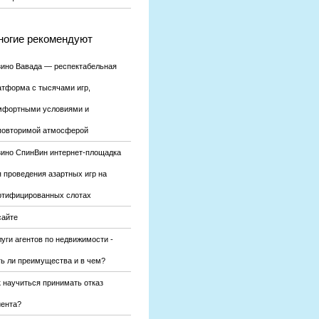
огие рекомендуют
зино Вавада — респектабельная
атформа с тысячами игр,
мфортными условиями и
повторимой атмосферой
зино СпинВин интернет-площадка
я проведения азартных игр на
ртифицированных слотах
сайте
уги агентов по недвижимости -
ть ли преимущества и в чем?
к научиться принимать отказ
иента?