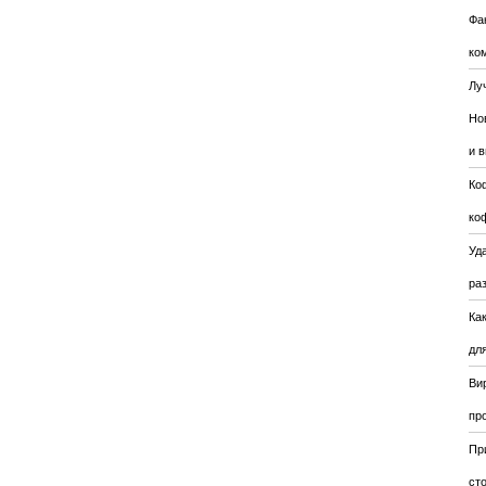
Фа
ко
Лу
Но
и 
Ко
ко
Уда
ра
Ка
для
Ви
пр
Пр
ст