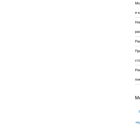
Мо
и к
Но
ра
Ра
Пр
ст
Ре
по
М
не