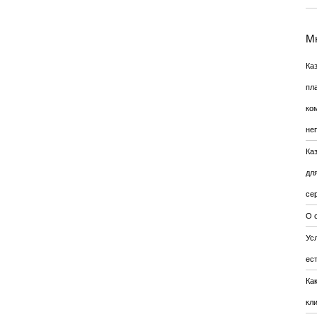
Мн
Ка
пл
ко
не
Ка
дл
се
О 
Усл
ес
Ка
кл