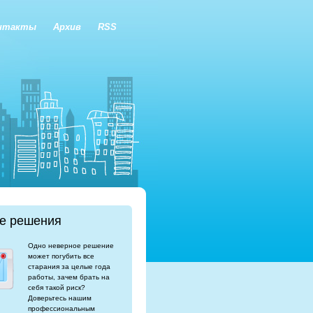
нтакты
Архив
RSS
е решения
Одно неверное решение
может погубить все
старания за целые года
работы, зачем брать на
себя такой риск?
Доверьтесь нашим
профессиональным