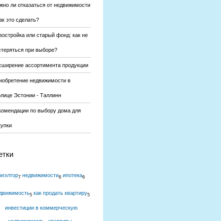
жно ли отказаться от недвижимости
ак это сделать?
востройка или старый фонд: как не
стеряться при выборе?
сширение ассортимента продукции
иобретение недвижимости в
олице Эстонии - Таллинн
комендации по выбору дома для
купки
етки
риэлтор
недвижимости
ипотека
7
6
6
движимость
как продать квартиру
5
5
инвестиции в коммерческую