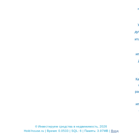
ду
ит
ип
К
ра
ип
© Инвестируем средства в недвижимость, 2026
Hold-house.ru | Время: 0.0533 | SQL: 6 | Память: 3.97MB |
Вход