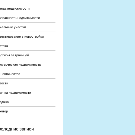
енда недвижимости
зопасность недвижимости
мельные участки
вестирование в новостройки
отека
артиры за границей
ммерческая недвижимость
шенничество
вости
купка недвижимости
одажа
элтор
следние записи