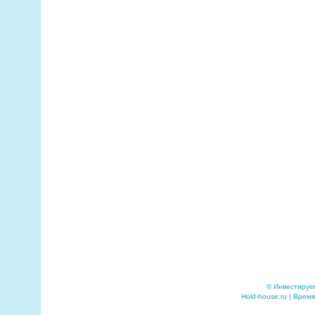
© Инвестируе
Hold-house.ru | Время