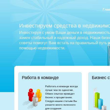
Гла
Инвестируем средства в недвижимо
Инвестируя с умом Ваши деньги в недвижимость 
замен стабильный и надежный доход. Наши бизне
советы помогут Вам встать на правильный путь 
помощью недвижимости.
Работа в команде
Бизнес с
Работать в команде всегда
лучше чем по одиночке.
Обмен опытом приведет
бизнес к процветанию.
Следуя нашим статьям Вы
узнаете много полезного
для создания