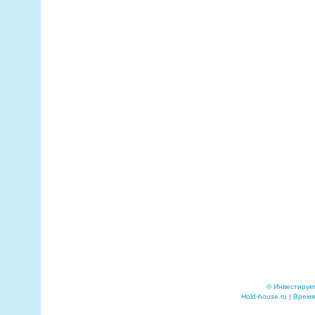
© Инвестируе
Hold-house.ru | Время