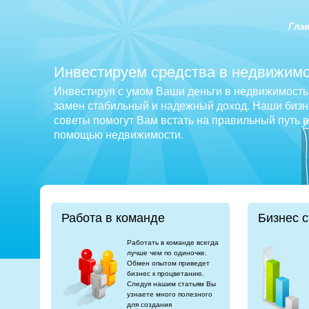
Гла
Инвестируем средства в недвижимо
Инвестируя с умом Ваши деньги в недвижимость 
замен стабильный и надежный доход. Наши бизне
советы помогут Вам встать на правильный путь 
помощью недвижимости.
Работа в команде
Бизнес с
Работать в команде всегда
лучше чем по одиночке.
Обмен опытом приведет
бизнес к процветанию.
Следуя нашим статьям Вы
узнаете много полезного
для создания