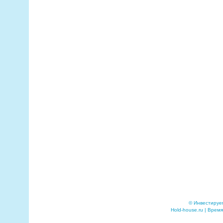
© Инвестируе
Hold-house.ru | Время