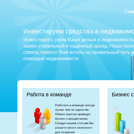
Гла
Инвестируем средства в недвижимо
Инвестируя с умом Ваши деньги в недвижимость 
замен стабильный и надежный доход. Наши бизне
советы помогут Вам встать на правильный путь 
помощью недвижимости.
Работа в команде
Бизнес с
Работать в команде всегда
лучше чем по одиночке.
Обмен опытом приведет
бизнес к процветанию.
Следуя нашим статьям Вы
узнаете много полезного
для создания