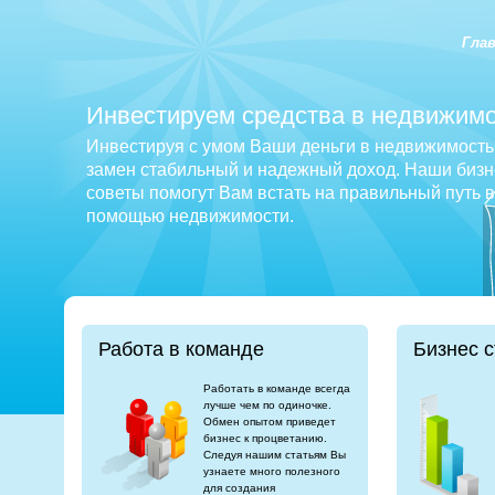
Гла
Инвестируем средства в недвижимо
Инвестируя с умом Ваши деньги в недвижимость 
замен стабильный и надежный доход. Наши бизне
советы помогут Вам встать на правильный путь 
помощью недвижимости.
Работа в команде
Бизнес с
Работать в команде всегда
лучше чем по одиночке.
Обмен опытом приведет
бизнес к процветанию.
Следуя нашим статьям Вы
узнаете много полезного
для создания