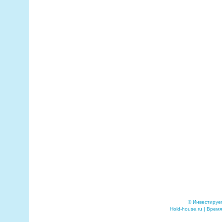
© Инвестируе
Hold-house.ru | Время