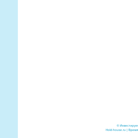
© Инвестируе
Hold-house.ru | Время