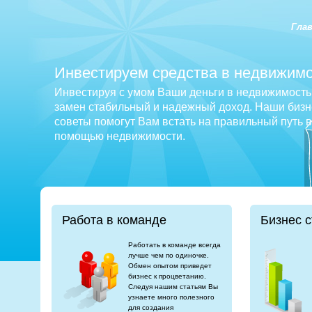
Гла
Инвестируем средства в недвижимо
Инвестируя с умом Ваши деньги в недвижимость 
замен стабильный и надежный доход. Наши бизне
советы помогут Вам встать на правильный путь 
помощью недвижимости.
Работа в команде
Бизнес с
Работать в команде всегда
лучше чем по одиночке.
Обмен опытом приведет
бизнес к процветанию.
Следуя нашим статьям Вы
узнаете много полезного
для создания