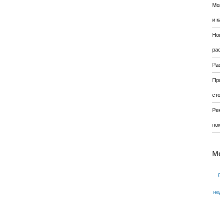
Мо
и к
Но
ра
Ра
Пр
ст
Ре
по
М
не