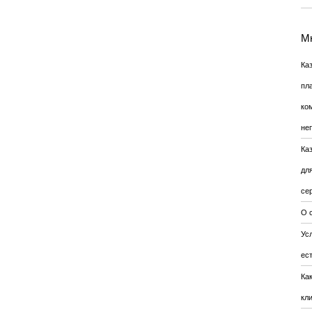
Мн
Ка
пл
ко
не
Ка
дл
се
О 
Усл
ес
Ка
кл