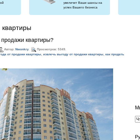
ой
увеличит Ваши шансы на
успех Вашего бизнеса
 квартиры
т продажи квартиры?
Автор:
Nwonkry
.
Просмотров: 5349.
ода от продажи квартиры
,
извлечь выгоду от продажи квартиры
,
как продать
М
Р