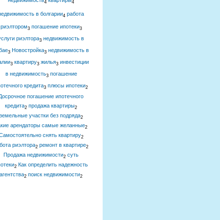
недвижимость
квартиры
4
4
недвижимость в болгарии
работа
4
риэлтором
погашение ипотеки
3
3
услуги риэлтора
недвижимость в
3
бае
Новостройка
недвижимость в
3
3
алии
квартиру
жилья
инвестиции
3
3
3
в недвижимость
погашение
3
отечного кредита
плюсы ипотеки
3
2
Досрочное погашение ипотечного
кредита
продажа квартиры
2
2
земельные участки без подряда
2
акие арендаторы самые желанные
2
Самостоятельно снять квартиру
2
бота риэлтора
ремонт в квартире
2
2
Продажа недвижимости
суть
2
отеки
Как определить надежность
2
агентства
поиск недвижимости
2
2