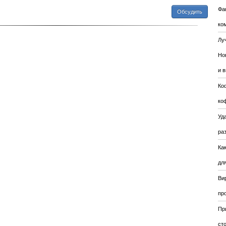
Фа
Обсудить
ко
Лу
Но
и 
Ко
ко
Уда
ра
Ка
для
Ви
пр
Пр
ст