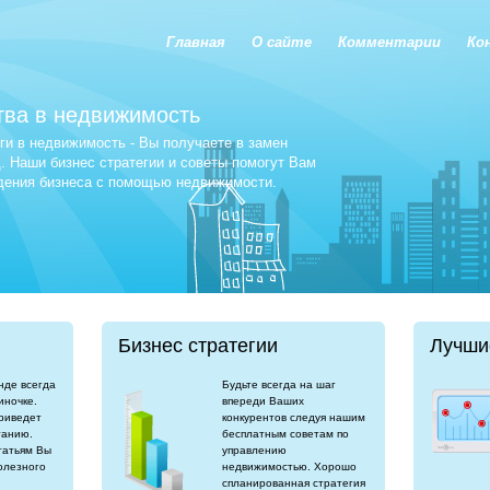
Главная
О сайте
Комментарии
Ко
тва в недвижимость
и в недвижимость - Вы получаете в замен
 Наши бизнес стратегии и советы помогут Вам
едения бизнеса с помощью недвижимости.
Бизнес стратегии
Лучши
нде всегда
Будьте всегда на шаг
иночке.
впереди Ваших
риведет
конкурентов следуя нашим
танию.
бесплатным советам по
татьям Вы
управлению
олезного
недвижимостью. Хорошо
спланированная стратегия