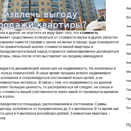
Ар
Бе
Зе
на в другой, не упустите из виду факт того, что
стоимость
Ин
может существенно отличаться от стоимости жилья в других областях
заранее навести справки о ценах на жилье в городе, куда планируется
Ип
сти сравнительный анализ стоимости вашей квартиры и
 предусмотрительный народ старается заблаговременно договориться
Кв
артиры, лишь после этого выставляет на продажу имеющуюся
Ко
юдается динамический скачок цен на недвижимость. Не исключены и
Мо
 пользу покупателей. В наше время продажа всякого недвижимого
основания и сопровождаться постановкой ясных целей, а не
Но
юминутные интересы. В связи с тем, что недвижимость на данном
ляет большую ценность, то распоряжаться ей следует, не спеша и
По
о стоимость вашей собственности через какой-то промежуток времени
и в разы.
Пр
определяется площадью, расположением и состоянием. Суммы,
Ри
ртиру, колеблются от полумиллиона до 3-х миллионов. В то время как
ть цену в 4 миллиона российских рублей, 3-комнатная квартира –
нов.
По