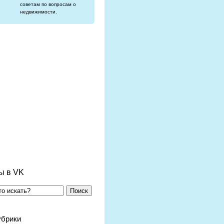
советам по вопросам о
недвижимости.
ы в VK
Поиск
убрики