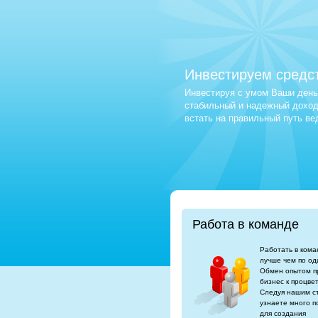
Инвестируем средс
Инвестируя с умом Ваши деньг
стабильный и надежный доход.
встать на правильный путь в
Работа в команде
Работать в кома
лучше чем по од
Обмен опытом п
бизнес к процве
Следуя нашим с
узнаете много п
для создания