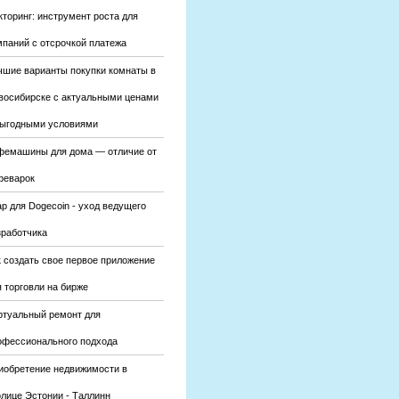
кторинг: инструмент роста для
мпаний с отсрочкой платежа
чшие варианты покупки комнаты в
восибирске с актуальными ценами
выгодными условиями
фемашины для дома — отличие от
феварок
р для Dogecoin - уход ведущего
зработчика
к создать свое первое приложение
 торговли на бирже
ртуальный ремонт для
офессионального подхода
иобретение недвижимости в
олице Эстонии - Таллинн