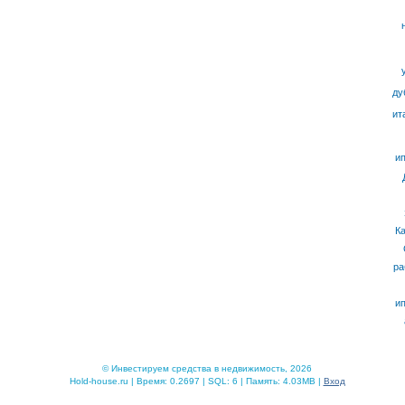
ду
ит
ип
К
ра
ип
© Инвестируем средства в недвижимость, 2026
Hold-house.ru | Время: 0.2697 | SQL: 6 | Память: 4.03MB |
Вход