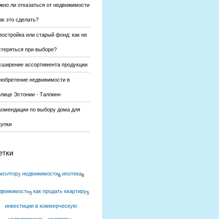
жно ли отказаться от недвижимости
ак это сделать?
востройка или старый фонд: как не
стеряться при выборе?
сширение ассортимента продукции
иобретение недвижимости в
олице Эстонии - Таллинн
комендации по выбору дома для
купки
етки
риэлтор
недвижимости
ипотека
7
6
6
движимость
как продать квартиру
5
5
инвестиции в коммерческую