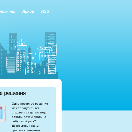
нтакты
Архив
RSS
е решения
Одно неверное решение
может погубить все
старания за целые года
работы, зачем брать на
себя такой риск?
Доверьтесь нашим
профессиональным