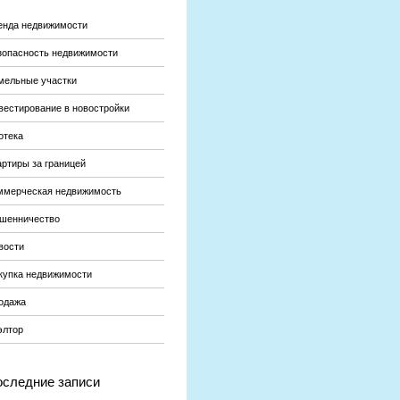
енда недвижимости
зопасность недвижимости
мельные участки
вестирование в новостройки
отека
артиры за границей
ммерческая недвижимость
шенничество
вости
купка недвижимости
одажа
элтор
следние записи