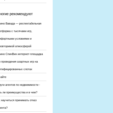
огие рекомендуют
зино Вавада — респектабельная
атформа с тысячами игр,
мфортными условиями и
повторимой атмосферой
зино СпинВин интернет-площадка
я проведения азартных игр на
ртифицированных слотах
сайте
уги агентов по недвижимости -
ть ли преимущества и в чем?
к научиться принимать отказ
иента?