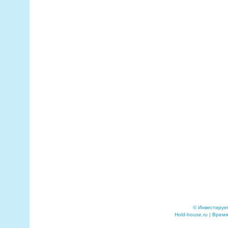
© Инвестируе
Hold-house.ru | Время