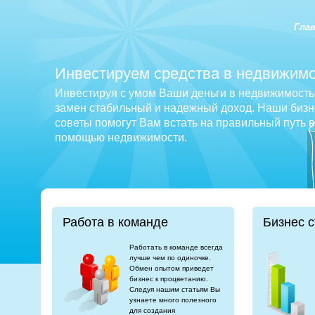
Гла
Инвестируем средства в недвижимо
Инвестируя с умом Ваши деньги в недвижимость 
замен стабильный и надежный доход. Наши бизне
советы помогут Вам встать на правильный путь 
помощью недвижимости.
Работа в команде
Бизнес с
Работать в команде всегда
лучше чем по одиночке.
Обмен опытом приведет
бизнес к процветанию.
Следуя нашим статьям Вы
узнаете много полезного
для создания