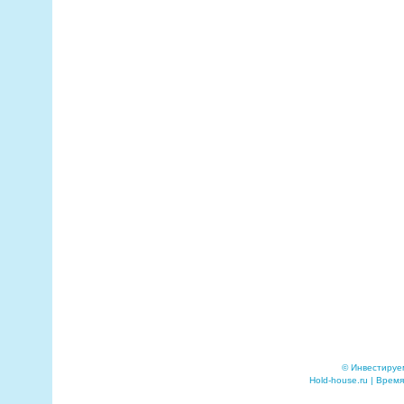
© Инвестируе
Hold-house.ru | Время