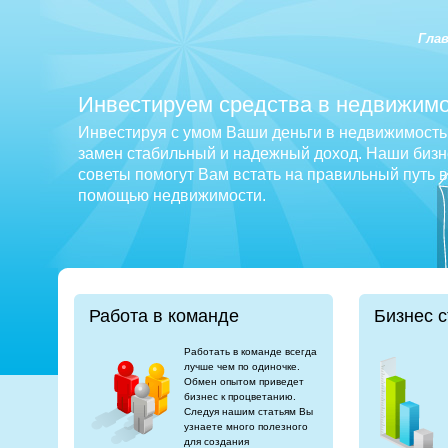
Гла
Инвестируем средства в недвижимо
Инвестируя с умом Ваши деньги в недвижимость 
замен стабильный и надежный доход. Наши бизне
советы помогут Вам встать на правильный путь 
помощью недвижимости.
Работа в команде
Бизнес с
Работать в команде всегда
лучше чем по одиночке.
Обмен опытом приведет
бизнес к процветанию.
Следуя нашим статьям Вы
узнаете много полезного
для создания