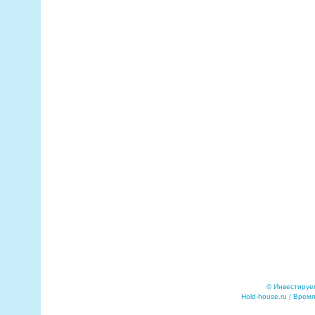
© Инвестируе
Hold-house.ru | Время