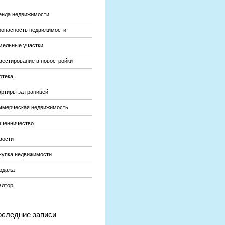
енда недвижимости
зопасность недвижимости
мельные участки
вестирование в новостройки
отека
артиры за границей
ммерческая недвижимость
шенничество
вости
купка недвижимости
одажа
элтор
следние записи