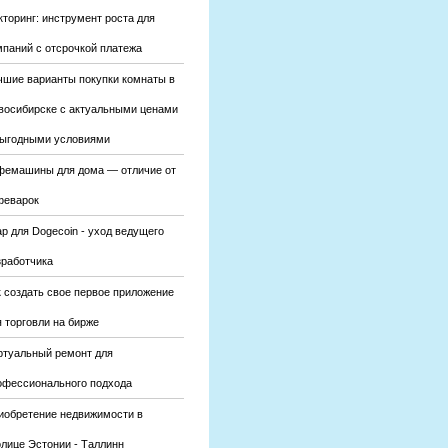
кторинг: инструмент роста для
мпаний с отсрочкой платежа
чшие варианты покупки комнаты в
восибирске с актуальными ценами
выгодными условиями
фемашины для дома — отличие от
феварок
р для Dogecoin - уход ведущего
зработчика
к создать свое первое приложение
 торговли на бирже
ртуальный ремонт для
офессионального подхода
иобретение недвижимости в
олице Эстонии - Таллинн