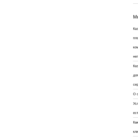
Мн
Ка
пл
ко
не
Ка
дл
се
О 
Усл
ес
Ка
кл