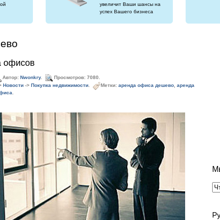
ой
увеличит Ваши шансы на
успех Вашего бизнеса
шево
а офисов
Автор:
Nwonkry
.
Просмотров: 7080.
>
Новости
->
Покупка недвижимости
.
Метки:
аренда офиса дешево
,
аренда
офиса
.
М
Р