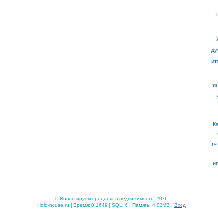
ду
ит
ип
К
ра
ип
© Инвестируем средства в недвижимость, 2026
Hold-house.ru | Время: 0.1649 | SQL: 6 | Память: 4.03MB |
Вход