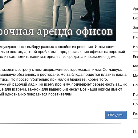
Ар
Бе
Зе
Ин
нуждают нас к выбору разных способов их решения. И компания
Ип
льно нестандартной проблемы – предоставления офисов на короткий
озволит сэкономить ваши материальные средства и, возможно, даже
Кв
Ко
низовать встречу с поставщиком/инвестором/заказчиком. Соглашусь,
альную обстановку в ресторане. Но за блюда придётся платить вам, а
Мо
тись, что просто губительно при малом бюджете. Кроме того,
жный рабочий лад и, ко всему прочему, подчеркнет серьезность ваших
Но
ше для встречи, важной для вашего бизнеса? Все наши офисы имеют
рый однозначно понравится посетителям.
По
Пр
Ри
Обсудить
По