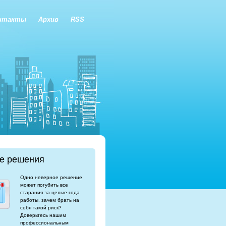
нтакты
Архив
RSS
е решения
Одно неверное решение
может погубить все
старания за целые года
работы, зачем брать на
себя такой риск?
Доверьтесь нашим
профессиональным