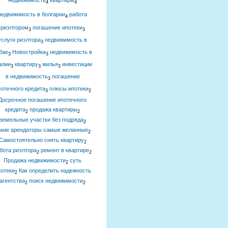
недвижимость
квартиры
4
4
недвижимость в болгарии
работа
4
риэлтором
погашение ипотеки
3
3
услуги риэлтора
недвижимость в
3
бае
Новостройка
недвижимость в
3
3
алии
квартиру
жилья
инвестиции
3
3
3
в недвижимость
погашение
3
отечного кредита
плюсы ипотеки
3
2
Досрочное погашение ипотечного
кредита
продажа квартиры
2
2
земельные участки без подряда
2
акие арендаторы самые желанные
2
Самостоятельно снять квартиру
2
бота риэлтора
ремонт в квартире
2
2
Продажа недвижимости
суть
2
отеки
Как определить надежность
2
агентства
поиск недвижимости
2
2