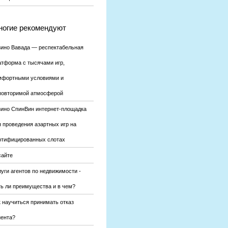
огие рекомендуют
зино Вавада — респектабельная
атформа с тысячами игр,
мфортными условиями и
повторимой атмосферой
зино СпинВин интернет-площадка
я проведения азартных игр на
ртифицированных слотах
сайте
уги агентов по недвижимости -
ть ли преимущества и в чем?
к научиться принимать отказ
иента?