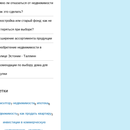
жно ли отказаться от недвижимости
ак это сделать?
востройка или старый фонд: как не
стеряться при выборе?
сширение ассортимента продукции
иобретение недвижимости в
олице Эстонии - Таллинн
комендации по выбору дома для
купки
етки
риэлтор
недвижимости
ипотека
7
6
6
движимость
как продать квартиру
5
5
инвестиции в коммерческую