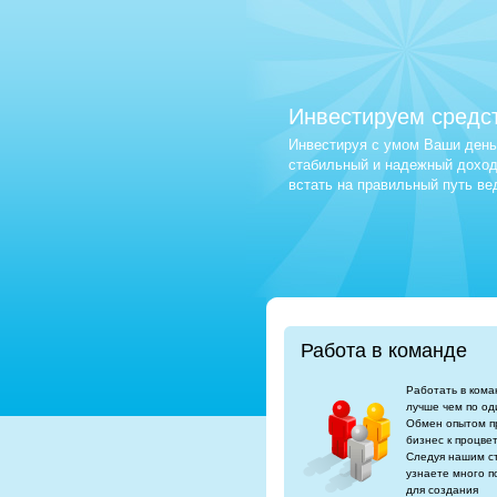
Инвестируем средс
Инвестируя с умом Ваши деньг
стабильный и надежный доход.
встать на правильный путь в
Работа в команде
Работать в кома
лучше чем по од
Обмен опытом п
бизнес к процве
Следуя нашим с
узнаете много п
для создания