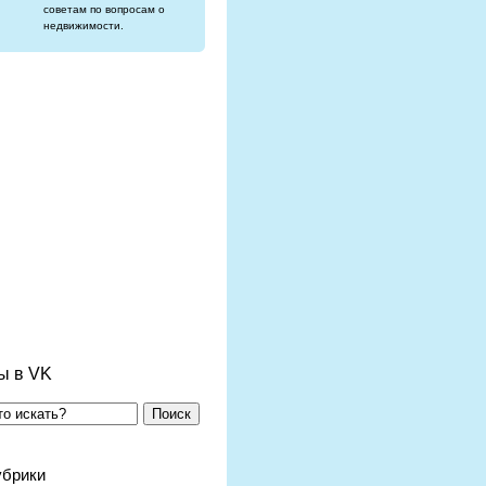
советам по вопросам о
недвижимости.
ы в VK
Поиск
убрики