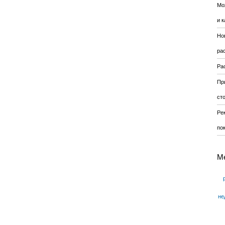
Мо
и к
Но
ра
Ра
Пр
ст
Ре
по
М
не