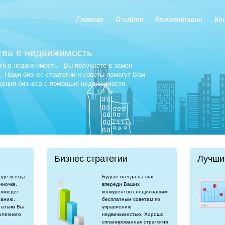
Главная
О сайте
Комментарии
Ко
тва в недвижимость
и в недвижимость - Вы получаете в замен
 Наши бизнес стратегии и советы помогут Вам
едения бизнеса с помощью недвижимости.
Бизнес стратегии
Лучши
нде всегда
Будьте всегда на шаг
иночке.
впереди Ваших
риведет
конкурентов следуя нашим
танию.
бесплатным советам по
татьям Вы
управлению
олезного
недвижимостью. Хорошо
спланированная стратегия