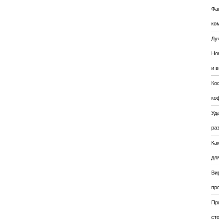
Фа
ко
Лу
Но
и 
Ко
ко
Уда
ра
Ка
для
Ви
пр
Пр
ст