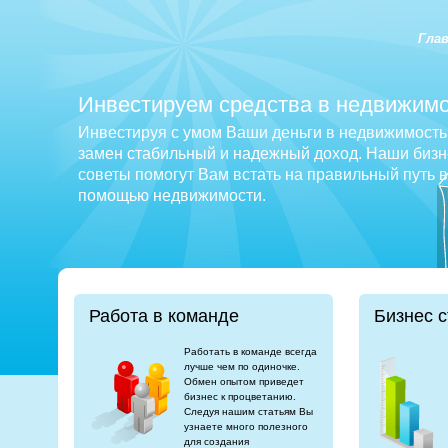
Гла
Инвестируем средства в недвижимо
Инвестируя с умом Ваши деньги в недвижимость 
замен стабильный и надежный доход. Наши бизне
советы помогут Вам встать на правильный путь 
помощью недвижимости.
Работа в команде
Бизнес с
Работать в команде всегда
лучше чем по одиночке.
Обмен опытом приведет
бизнес к процветанию.
Следуя нашим статьям Вы
узнаете много полезного
для создания