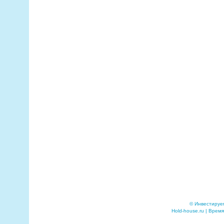
© Инвестируе
Hold-house.ru | Время