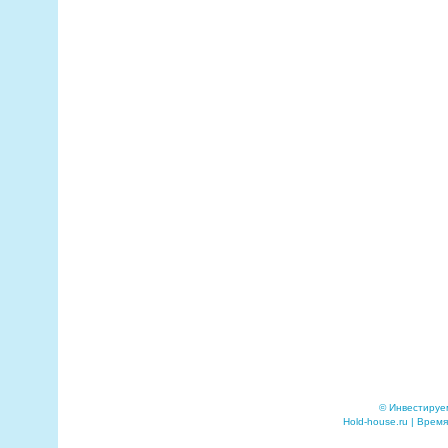
© Инвестируе
Hold-house.ru | Время