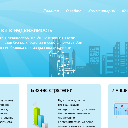
Главная
О сайте
Комментарии
Ко
тва в недвижимость
и в недвижимость - Вы получаете в замен
 Наши бизнес стратегии и советы помогут Вам
едения бизнеса с помощью недвижимости.
Бизнес стратегии
Лучши
нде всегда
Будьте всегда на шаг
иночке.
впереди Ваших
риведет
конкурентов следуя нашим
танию.
бесплатным советам по
татьям Вы
управлению
олезного
недвижимостью. Хорошо
спланированная стратегия