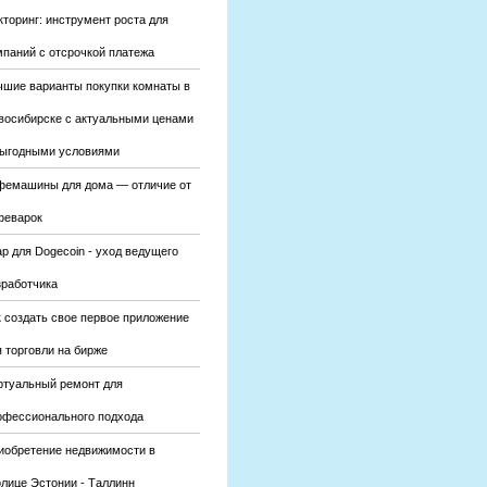
кторинг: инструмент роста для
мпаний с отсрочкой платежа
чшие варианты покупки комнаты в
восибирске с актуальными ценами
выгодными условиями
фемашины для дома — отличие от
феварок
р для Dogecoin - уход ведущего
зработчика
к создать свое первое приложение
 торговли на бирже
ртуальный ремонт для
офессионального подхода
иобретение недвижимости в
олице Эстонии - Таллинн