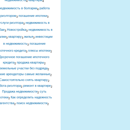
недвижимость
квартиры
4
4
недвижимость в болгарии
работа
4
риэлтором
погашение ипотеки
3
3
услуги риэлтора
недвижимость в
3
бае
Новостройка
недвижимость в
3
3
алии
квартиру
жилья
инвестиции
3
3
3
в недвижимость
погашение
3
отечного кредита
плюсы ипотеки
3
2
Досрочное погашение ипотечного
кредита
продажа квартиры
2
2
земельные участки без подряда
2
акие арендаторы самые желанные
2
Самостоятельно снять квартиру
2
бота риэлтора
ремонт в квартире
2
2
Продажа недвижимости
суть
2
отеки
Как определить надежность
2
агентства
поиск недвижимости
2
2