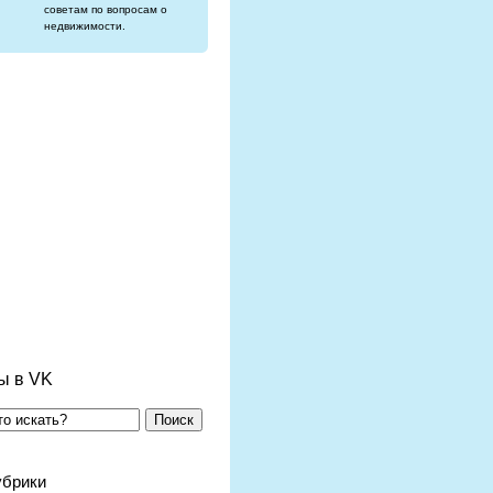
советам по вопросам о
недвижимости.
ы в VK
Поиск
убрики