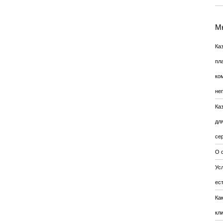
Мн
Ка
пл
ко
не
Ка
дл
се
О 
Усл
ес
Ка
кл