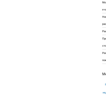
Мо
и к
Но
ра
Ра
Пр
ст
Ре
по
М
не