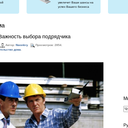
ой
увеличит Ваши шансы на
успех Вашего бизнеса
ма
 Важность выбора подрядчика
Автор:
Nwonkry
.
Просмотров: 2854.
тельство дома
.
М
Р