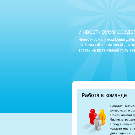
Инвестируем средс
Инвестируя с умом Ваши деньг
стабильный и надежный доход.
встать на правильный путь в
Работа в команде
Работать в кома
лучше чем по од
Обмен опытом п
бизнес к процве
Следуя нашим с
узнаете много п
для создания