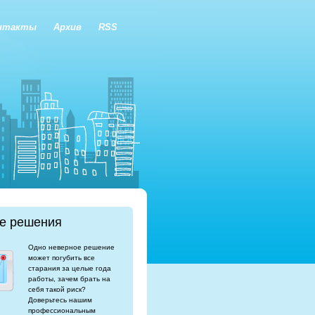
нтакты
Архив
RSS
е решения
Одно неверное решение
может погубить все
старания за целые года
работы, зачем брать на
себя такой риск?
Доверьтесь нашим
профессиональным