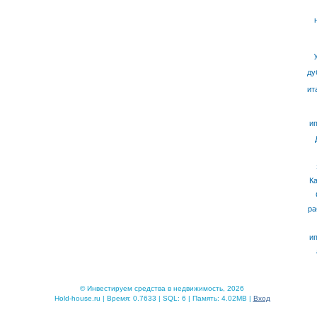
ду
ит
ип
К
ра
ип
© Инвестируем средства в недвижимость, 2026
Hold-house.ru | Время: 0.7633 | SQL: 6 | Память: 4.02MB |
Вход