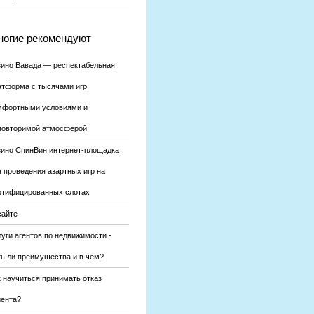
огие рекомендуют
зино Вавада — респектабельная
атформа с тысячами игр,
мфортными условиями и
повторимой атмосферой
зино СпинВин интернет-площадка
я проведения азартных игр на
ртифицированных слотах
сайте
уги агентов по недвижимости -
ть ли преимущества и в чем?
к научиться принимать отказ
иента?