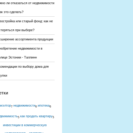
жно ли отказаться от недвижимости
ак это сделать?
востройка или старый фонд: как не
стеряться при выборе?
сширение ассортимента продукции
иобретение недвижимости в
олице Эстонии - Таллинн
комендации по выбору дома для
купки
етки
риэлтор
недвижимости
ипотека
7
6
6
движимость
как продать квартиру
5
5
инвестиции в коммерческую