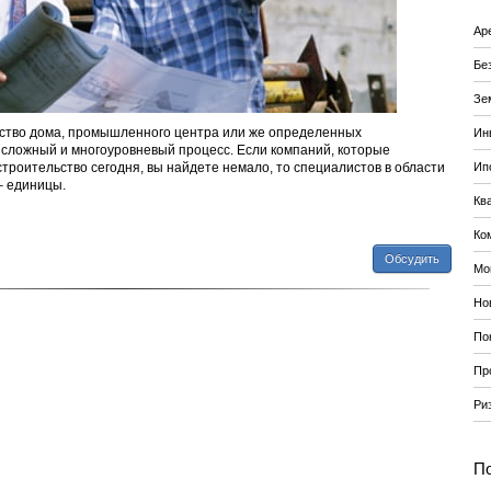
Ар
Бе
Зе
ьство дома, промышленного центра или же определенных
Ин
 сложный и многоуровневый процесс. Если компаний, которые
роительство сегодня, вы найдете немало, то специалистов в области
Ип
– единицы.
Кв
Ко
Обсудить
Мо
Но
По
Пр
Ри
По