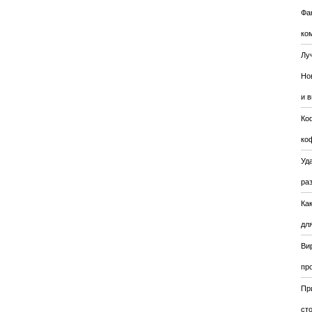
Фа
ко
Лу
Но
и 
Ко
ко
Уда
ра
Ка
для
Ви
пр
Пр
ст