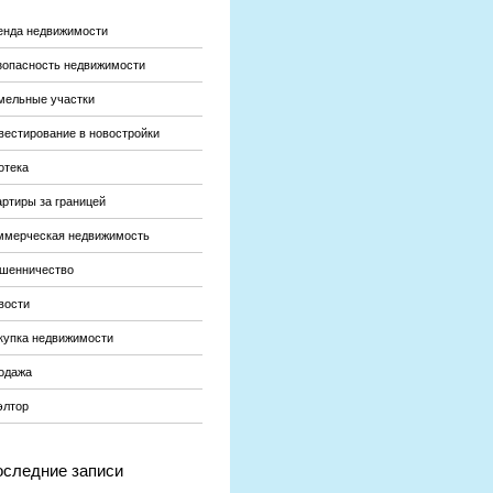
енда недвижимости
зопасность недвижимости
мельные участки
вестирование в новостройки
отека
артиры за границей
ммерческая недвижимость
шенничество
вости
купка недвижимости
одажа
элтор
следние записи