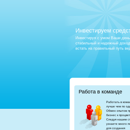
Инвестируем средс
Инвестируя с умом Ваши деньг
стабильный и надежный доход.
встать на правильный путь в
Работа в команде
Работать в кома
лучше чем по од
Обмен опытом п
бизнес к процве
Следуя нашим с
узнаете много п
для создания