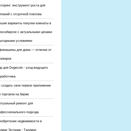
кторинг: инструмент роста для
мпаний с отсрочкой платежа
чшие варианты покупки комнаты в
восибирске с актуальными ценами
выгодными условиями
фемашины для дома — отличие от
феварок
р для Dogecoin - уход ведущего
зработчика
к создать свое первое приложение
 торговли на бирже
ртуальный ремонт для
офессионального подхода
иобретение недвижимости в
олице Эстонии - Таллинн