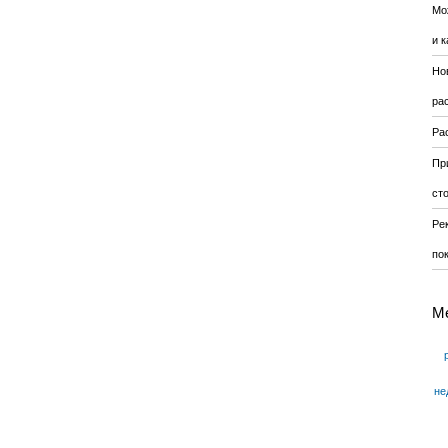
Мо
и к
Но
ра
Ра
Пр
ст
Ре
по
М
не