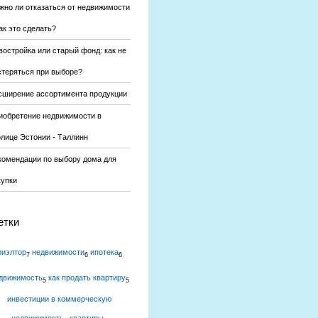
жно ли отказаться от недвижимости
ак это сделать?
востройка или старый фонд: как не
стеряться при выборе?
сширение ассортимента продукции
иобретение недвижимости в
олице Эстонии - Таллинн
комендации по выбору дома для
купки
етки
риэлтор
недвижимости
ипотека
7
6
6
движимость
как продать квартиру
5
5
инвестиции в коммерческую