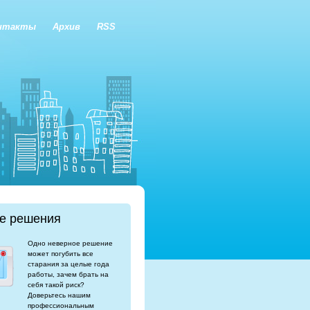
нтакты
Архив
RSS
е решения
Одно неверное решение
может погубить все
старания за целые года
работы, зачем брать на
себя такой риск?
Доверьтесь нашим
профессиональным