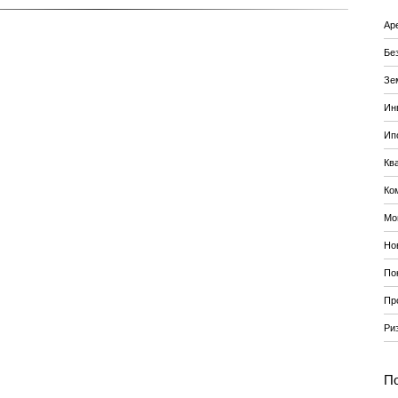
Ар
Бе
Зе
Ин
Ип
Кв
Ко
Мо
Но
По
Пр
Ри
По