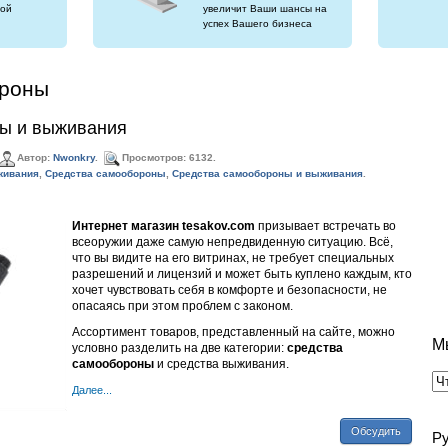
ой
увеличит Ваши шансы на
успех Вашего бизнеса
ороны
ы и выживания
Автор:
Nwonkry
.
Просмотров: 6132.
ивания
,
Средства самообороны
,
Средства самообороны и выживания
.
Интернет магазин tesakov.com
призывает встречать во
всеоружии даже самую непредвиденную ситуацию. Всё,
что вы видите на его витринах, не требует специальных
разрешений и лицензий и может быть куплено каждым, кто
хочет чувствовать себя в комфорте и безопасности, не
опасаясь при этом проблем с законом.
Ассортимент товаров, представленный на сайте, можно
М
условно разделить на две категории:
средства
самообороны
и средства выживания.
Далее...
Обсудить
Р