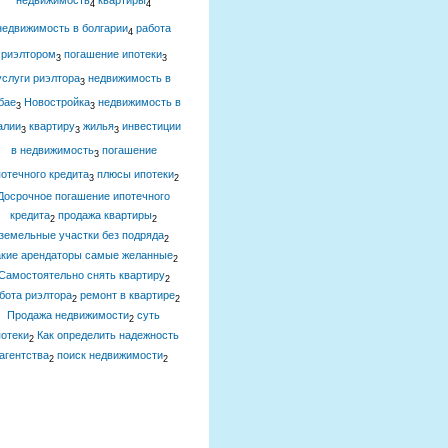
недвижимость
квартиры
4
4
недвижимость в болгарии
работа
4
риэлтором
погашение ипотеки
3
3
услуги риэлтора
недвижимость в
3
бае
Новостройка
недвижимость в
3
3
алии
квартиру
жилья
инвестиции
3
3
3
в недвижимость
погашение
3
отечного кредита
плюсы ипотеки
3
2
Досрочное погашение ипотечного
кредита
продажа квартиры
2
2
земельные участки без подряда
2
акие арендаторы самые желанные
2
Самостоятельно снять квартиру
2
бота риэлтора
ремонт в квартире
2
2
Продажа недвижимости
суть
2
отеки
Как определить надежность
2
агентства
поиск недвижимости
2
2