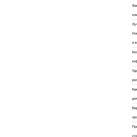
Фа
ко
Лу
Но
и 
Ко
ко
Уда
ра
Ка
для
Ви
пр
Пр
ст