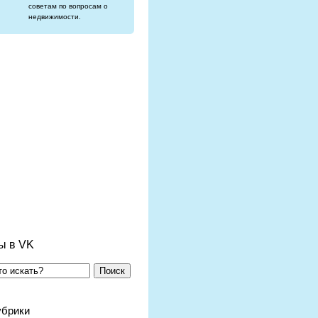
советам по вопросам о
недвижимости.
ы в VK
Поиск
убрики