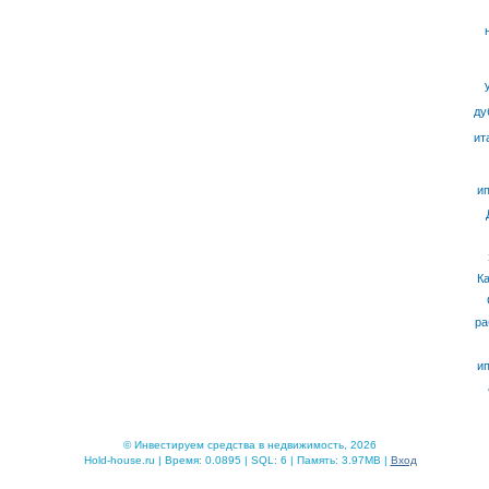
ду
ит
ип
К
ра
ип
© Инвестируем средства в недвижимость, 2026
Hold-house.ru | Время: 0.0895 | SQL: 6 | Память: 3.97MB |
Вход