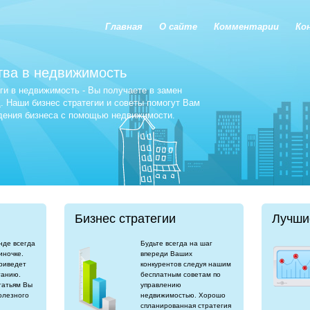
Главная
О сайте
Комментарии
Ко
тва в недвижимость
и в недвижимость - Вы получаете в замен
 Наши бизнес стратегии и советы помогут Вам
едения бизнеса с помощью недвижимости.
Бизнес стратегии
Лучши
нде всегда
Будьте всегда на шаг
иночке.
впереди Ваших
риведет
конкурентов следуя нашим
танию.
бесплатным советам по
татьям Вы
управлению
олезного
недвижимостью. Хорошо
спланированная стратегия