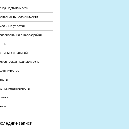
енда недвижимости
зопасность недвижимости
мельные участки
вестирование в новостройки
отека
артиры за границей
ммерческая недвижимость
шенничество
вости
купка недвижимости
одажа
элтор
следние записи