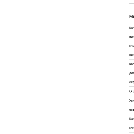
Мн
Ка
пл
ко
не
Ка
дл
се
О 
Усл
ес
Ка
кл