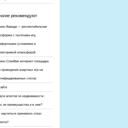
огие рекомендуют
зино Вавада — респектабельная
атформа с тысячами игр,
мфортными условиями и
повторимой атмосферой
зино СпинВин интернет-площадка
я проведения азартных игр на
ртифицированных слотах
сайте
уги агентов по недвижимости -
ть ли преимущества и в чем?
к научиться принимать отказ
иента?