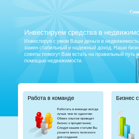
Гла
Инвестируем средства в недвижимо
Инвестируя с умом Ваши деньги в недвижимость 
замен стабильный и надежный доход. Наши бизне
советы помогут Вам встать на правильный путь 
помощью недвижимости.
Работа в команде
Бизнес с
Работать в команде всегда
лучше чем по одиночке.
Обмен опытом приведет
бизнес к процветанию.
Следуя нашим статьям Вы
узнаете много полезного
для создания