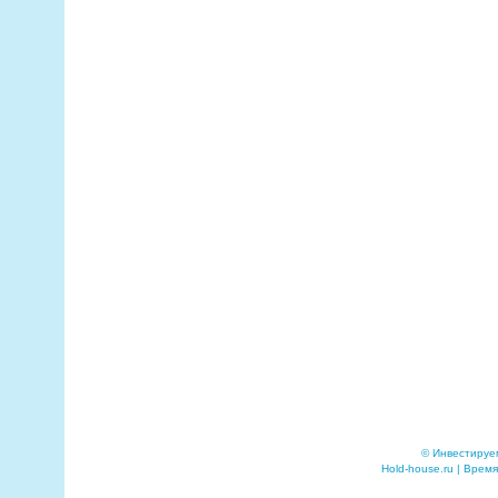
© Инвестируе
Hold-house.ru | Время