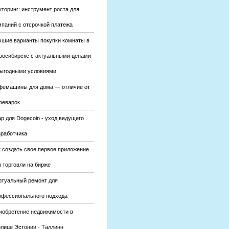
кторинг: инструмент роста для
мпаний с отсрочкой платежа
чшие варианты покупки комнаты в
восибирске с актуальными ценами
выгодными условиями
фемашины для дома — отличие от
феварок
р для Dogecoin - уход ведущего
зработчика
к создать свое первое приложение
 торговли на бирже
ртуальный ремонт для
офессионального подхода
иобретение недвижимости в
олице Эстонии - Таллинн