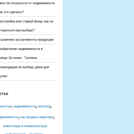
жно ли отказаться от недвижимости
ак это сделать?
востройка или старый фонд: как не
стеряться при выборе?
сширение ассортимента продукции
иобретение недвижимости в
олице Эстонии - Таллинн
комендации по выбору дома для
купки
етки
риэлтор
недвижимости
ипотека
7
6
6
движимость
как продать квартиру
5
5
инвестиции в коммерческую