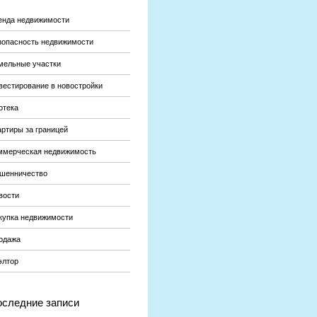
енда недвижимости
зопасность недвижимости
мельные участки
вестирование в новостройки
отека
артиры за границей
ммерческая недвижимость
шенничество
вости
купка недвижимости
одажа
элтор
следние записи