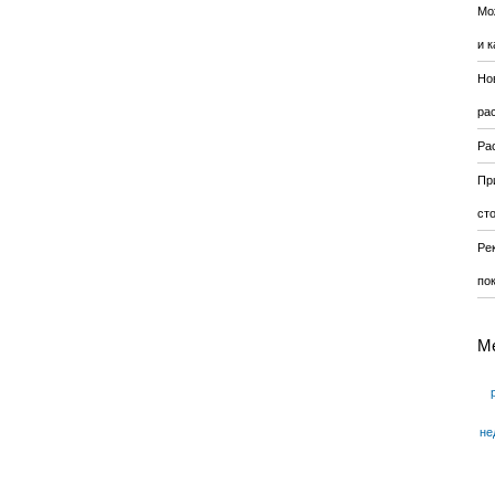
Мо
и к
Но
ра
Ра
Пр
ст
Ре
по
М
не