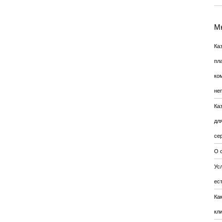
Мн
Ка
пл
ко
не
Ка
дл
се
О 
Усл
ес
Ка
кл