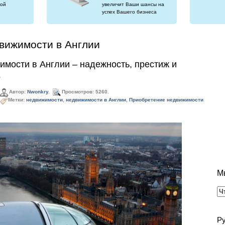
ой
увеличит Ваши шансы на
успех Вашего бизнеса
вижимости в Англии
мости в Англии – надежность, престиж и
о
Автор:
Nwonkry
.
Просмотров: 5260.
Метки:
недвижимости
,
недвижимости в Англии
,
Приобретение недвижимости
М
Р