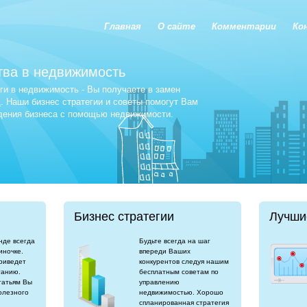
Главная
О сайте
Комментарии
Ко
тва в недвижимость
и в недвижимость - Вы получаете в замен
 Наши бизнес стратегии и советы помогут Вам
едения бизнеса с помощью недвижимости.
Бизнес стратегии
Лучши
нде всегда
Будьте всегда на шаг
иночке.
впереди Ваших
риведет
конкурентов следуя нашим
танию.
бесплатным советам по
татьям Вы
управлению
олезного
недвижимостью. Хорошо
спланированная стратегия