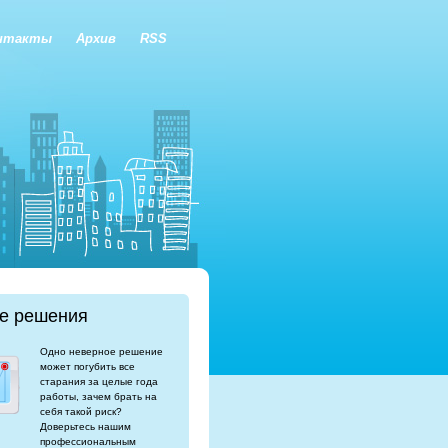
нтакты
Архив
RSS
е решения
Одно неверное решение
может погубить все
старания за целые года
работы, зачем брать на
себя такой риск?
Доверьтесь нашим
профессиональным