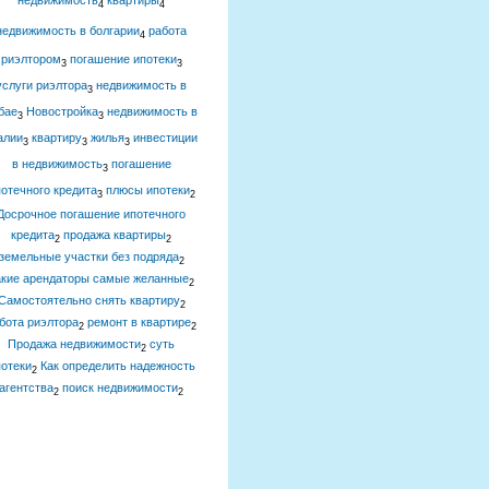
недвижимость
квартиры
4
4
недвижимость в болгарии
работа
4
риэлтором
погашение ипотеки
3
3
услуги риэлтора
недвижимость в
3
бае
Новостройка
недвижимость в
3
3
алии
квартиру
жилья
инвестиции
3
3
3
в недвижимость
погашение
3
отечного кредита
плюсы ипотеки
3
2
Досрочное погашение ипотечного
кредита
продажа квартиры
2
2
земельные участки без подряда
2
акие арендаторы самые желанные
2
Самостоятельно снять квартиру
2
бота риэлтора
ремонт в квартире
2
2
Продажа недвижимости
суть
2
отеки
Как определить надежность
2
агентства
поиск недвижимости
2
2