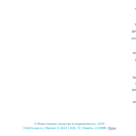
ду
ит
ип
К
ра
ип
© Инвестируем средства в недвижимость, 2026
Hold-house.ru | Время: 0.1814 | SQL: 6 | Память: 4.03MB |
Вход