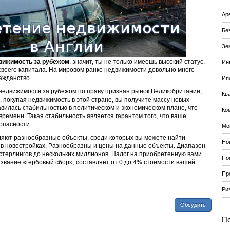
Ар
Бе
Зе
вижимость за рубежом
, значит, ты не только имеешь высокий статус,
Ин
своего капитала. На мировом ранке недвижимости довольно много
ажданство.
Ип
недвижимости за рубежом по праву признан рынок Великобритании,
Кв
, покупая недвижимость в этой стране, вы получите массу новых
авилась стабильностью в политическом и экономическом плане, что
Ко
времени. Такая стабильность является гарантом того, что ваше
опасности.
Мо
яют разнообразные объекты, среди которых вы можете найти
Но
 в новостройках. Разнообразны и цены на данные объекты. Диапазон
 стерлингов до нескольких миллионов. Налог на приобретенную вами
По
звание «гербовый сбор», составляет от 0 до 4% стоимости вашей
Пр
Ри
Обсудить
По