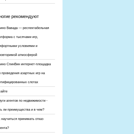
огие рекомендуют
зино Вавада — респектабельная
атформа с тысячами игр,
мфортными условиями и
повторимой атмосферой
зино СпинВин интернет-площадка
я проведения азартных игр на
ртифицированных слотах
сайте
уги агентов по недвижимости -
ть ли преимущества и в чем?
к научиться принимать отказ
иента?