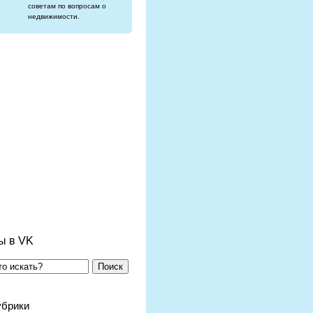
советам по вопросам о
недвижимости.
ы в VK
Поиск
убрики