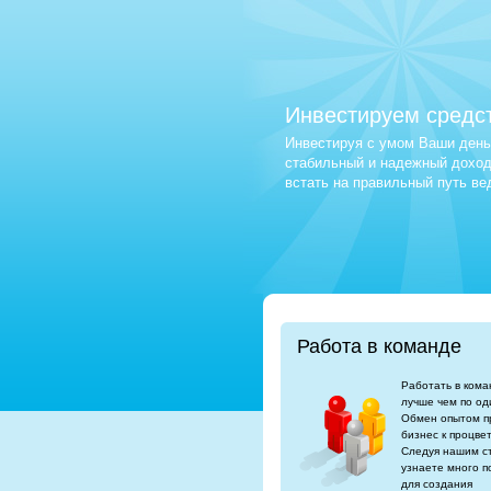
Инвестируем средс
Инвестируя с умом Ваши деньг
стабильный и надежный доход.
встать на правильный путь в
Работа в команде
Работать в кома
лучше чем по од
Обмен опытом п
бизнес к процве
Следуя нашим с
узнаете много п
для создания