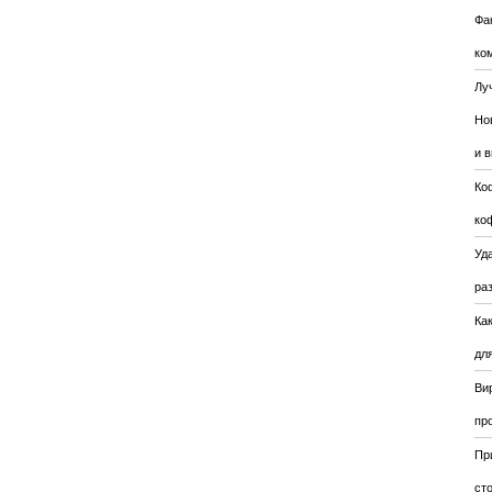
Фа
ко
Лу
Но
и 
Ко
ко
Уда
ра
Ка
для
Ви
пр
Пр
ст