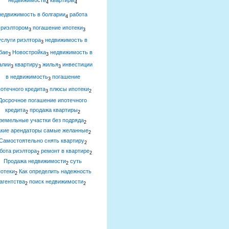
недвижимость
квартиры
4
4
недвижимость в болгарии
работа
4
риэлтором
погашение ипотеки
3
3
услуги риэлтора
недвижимость в
3
бае
Новостройка
недвижимость в
3
3
алии
квартиру
жилья
инвестиции
3
3
3
в недвижимость
погашение
3
отечного кредита
плюсы ипотеки
3
2
Досрочное погашение ипотечного
кредита
продажа квартиры
2
2
земельные участки без подряда
2
акие арендаторы самые желанные
2
Самостоятельно снять квартиру
2
бота риэлтора
ремонт в квартире
2
2
Продажа недвижимости
суть
2
отеки
Как определить надежность
2
агентства
поиск недвижимости
2
2