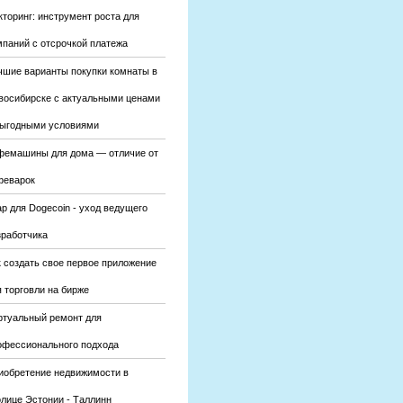
кторинг: инструмент роста для
мпаний с отсрочкой платежа
чшие варианты покупки комнаты в
восибирске с актуальными ценами
выгодными условиями
фемашины для дома — отличие от
феварок
р для Dogecoin - уход ведущего
зработчика
к создать свое первое приложение
 торговли на бирже
ртуальный ремонт для
офессионального подхода
иобретение недвижимости в
олице Эстонии - Таллинн