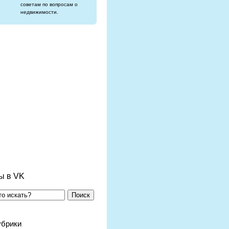
советам по вопросам о
недвижимости.
ы в VK
Поиск
убрики