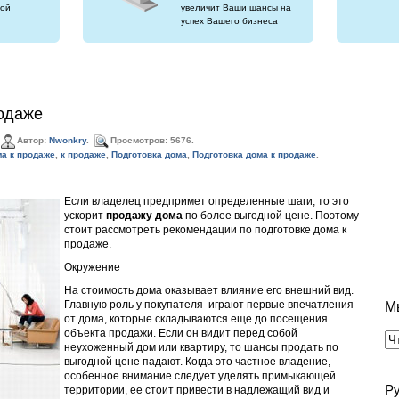
ой
увеличит Ваши шансы на
успех Вашего бизнеса
родаже
Автор:
Nwonkry
.
Просмотров: 5676.
а к продаже
,
к продаже
,
Подготовка дома
,
Подготовка дома к продаже
.
Если владелец предпримет определенные шаги, то это
ускорит
продажу дома
по более выгодной цене. Поэтому
стоит рассмотреть рекомендации по подготовке дома к
продаже.
Окружение
На стоимость дома оказывает влияние его внешний вид.
Главную роль у покупателя играют первые впечатления
М
от дома, которые складываются еще до посещения
объекта продажи. Если он видит перед собой
неухоженный дом или квартиру, то шансы продать по
выгодной цене падают. Когда это частное владение,
особенное внимание следует уделять примыкающей
Р
территории, ее стоит привести в надлежащий вид и