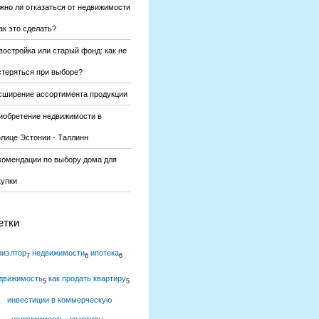
жно ли отказаться от недвижимости
ак это сделать?
востройка или старый фонд: как не
стеряться при выборе?
сширение ассортимента продукции
иобретение недвижимости в
олице Эстонии - Таллинн
комендации по выбору дома для
купки
етки
риэлтор
недвижимости
ипотека
7
6
6
движимость
как продать квартиру
5
5
инвестиции в коммерческую