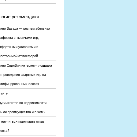
огие рекомендуют
зино Вавада — респектабельная
атформа с тысячами игр,
мфортными условиями и
повторимой атмосферой
зино СпинВин интернет-площадка
я проведения азартных игр на
ртифицированных слотах
сайте
уги агентов по недвижимости -
ть ли преимущества и в чем?
к научиться принимать отказ
иента?