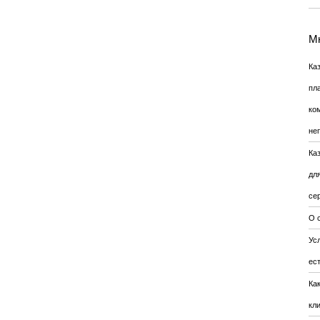
Мн
Ка
пл
ко
не
Ка
дл
се
О 
Усл
ес
Ка
кл