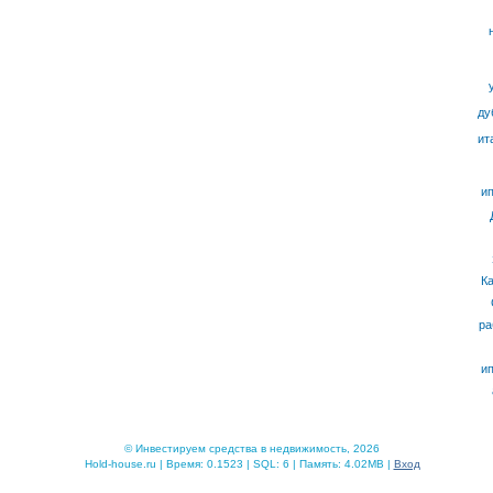
ду
ит
ип
К
ра
ип
© Инвестируем средства в недвижимость, 2026
Hold-house.ru | Время: 0.1523 | SQL: 6 | Память: 4.02MB |
Вход