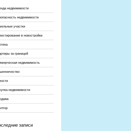
енда недвижимости
зопасность недвижимости
мельные участки
вестирование в новостройки
отека
артиры за границей
ммерческая недвижимость
шенничество
вости
купка недвижимости
одажа
элтор
следние записи