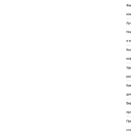
Фа
ко
Лу
Но
и 
Ко
ко
Уда
ра
Ка
для
Ви
пр
Пр
ст