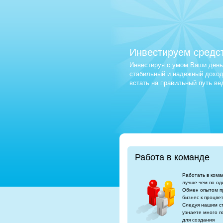
Инвестируем средс
Инвестируя с умом Ваши деньг
стабильный и надежный доход.
встать на правильный путь в
Работа в команде
Работать в кома
лучше чем по од
Обмен опытом п
бизнес к процве
Следуя нашим с
узнаете много п
для создания