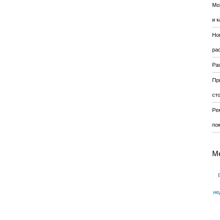
Мо
и к
Но
ра
Ра
Пр
ст
Ре
по
М
не