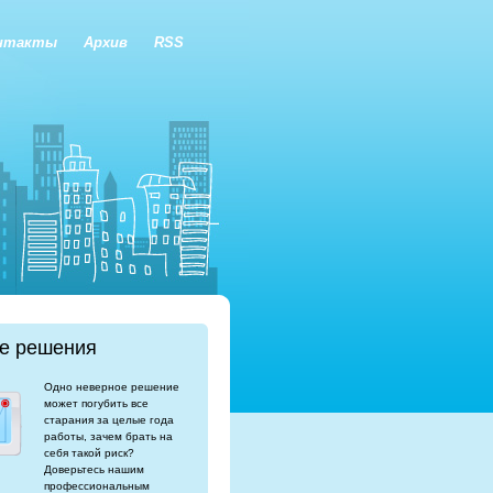
нтакты
Архив
RSS
е решения
Одно неверное решение
может погубить все
старания за целые года
работы, зачем брать на
себя такой риск?
Доверьтесь нашим
профессиональным