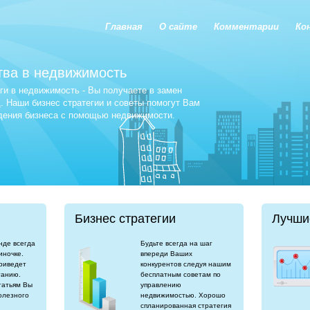
Главная
О сайте
Комментарии
Ко
тва в недвижимость
и в недвижимость - Вы получаете в замен
 Наши бизнес стратегии и советы помогут Вам
едения бизнеса с помощью недвижимости.
Бизнес стратегии
Лучши
нде всегда
Будьте всегда на шаг
иночке.
впереди Ваших
риведет
конкурентов следуя нашим
танию.
бесплатным советам по
татьям Вы
управлению
олезного
недвижимостью. Хорошо
спланированная стратегия