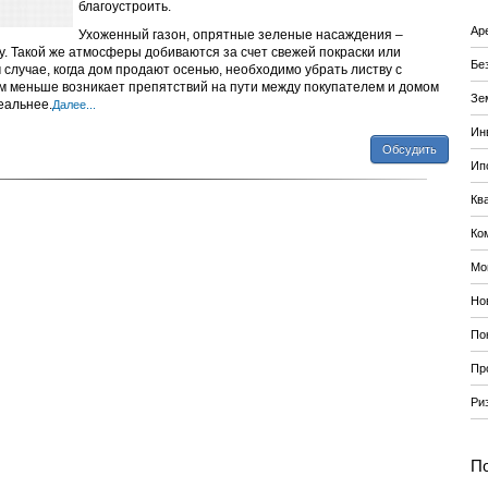
благоустроить.
Ар
Ухоженный газон, опрятные зеленые насаждения –
. Такой же атмосферы добиваются за счет свежей покраски или
Бе
 случае, когда дом продают осенью, необходимо убрать листву с
Чем меньше возникает препятствий на пути между покупателем и домом
Зе
еальнее.
Далее...
Ин
Обсудить
Ип
Кв
Ко
Мо
Но
По
Пр
Ри
По