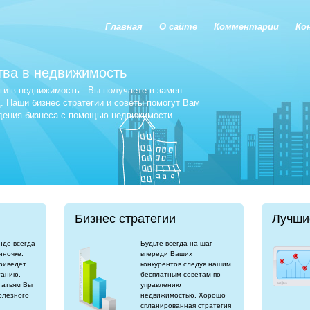
Главная
О сайте
Комментарии
Ко
тва в недвижимость
и в недвижимость - Вы получаете в замен
 Наши бизнес стратегии и советы помогут Вам
едения бизнеса с помощью недвижимости.
Бизнес стратегии
Лучши
нде всегда
Будьте всегда на шаг
иночке.
впереди Ваших
риведет
конкурентов следуя нашим
танию.
бесплатным советам по
татьям Вы
управлению
олезного
недвижимостью. Хорошо
спланированная стратегия