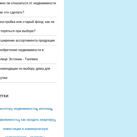
жно ли отказаться от недвижимости
ак это сделать?
востройка или старый фонд: как не
стеряться при выборе?
сширение ассортимента продукции
иобретение недвижимости в
олице Эстонии - Таллинн
комендации по выбору дома для
купки
етки
риэлтор
недвижимости
ипотека
7
6
6
движимость
как продать квартиру
5
5
инвестиции в коммерческую