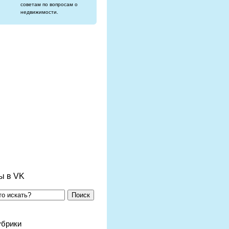
советам по вопросам о
недвижимости.
ы в VK
Поиск
убрики