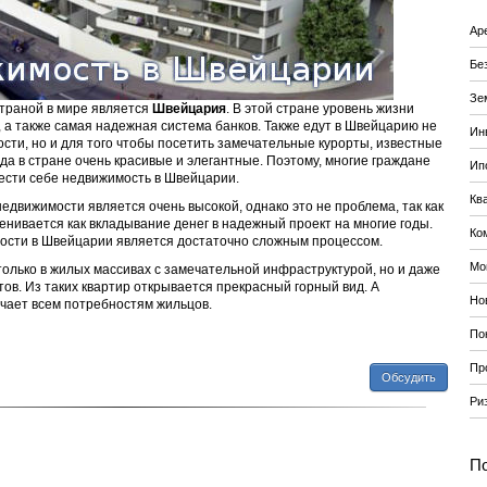
Ар
Бе
Зе
траной в мире является
Швейцария
. В этой стране уровень жизни
 а также самая надежная система банков. Также едут в Швейцарию не
Ин
сти, но и для того чтобы посетить замечательные курорты, известные
ода в стране очень красивые и элегантные. Поэтому, многие граждане
Ип
ести себе недвижимость в Швейцарии.
Кв
недвижимости является очень высокой, однако это не проблема, так как
енивается как вкладывание денег в надежный проект на многие годы.
Ко
ости в Швейцарии является достаточно сложным процессом.
Мо
олько в жилых массивах с замечательной инфраструктурой, но и даже
ов. Из таких квартир открывается прекрасный горный вид. А
Но
чает всем потребностям жильцов.
По
Пр
Обсудить
Ри
По