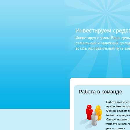
Инвестируем средс
Инвестируя с умом Ваши деньг
стабильный и надежный доход.
встать на правильный путь в
Работа в команде
Работать в кома
лучше чем по од
Обмен опытом п
бизнес к процве
Следуя нашим с
узнаете много п
для создания