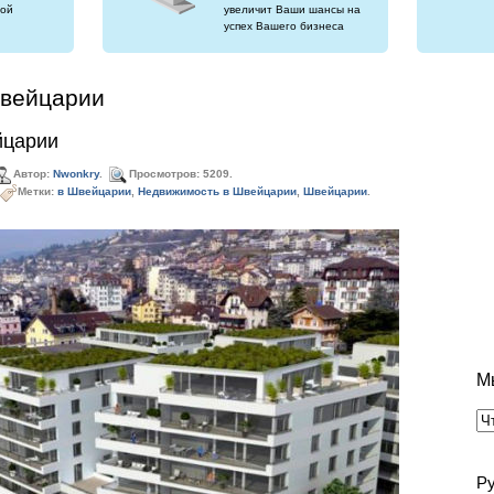
ой
увеличит Ваши шансы на
успех Вашего бизнеса
Швейцарии
йцарии
Автор:
Nwonkry
.
Просмотров: 5209.
Метки:
в Швейцарии
,
Недвижимость в Швейцарии
,
Швейцарии
.
М
Р