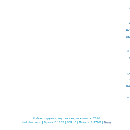
ду
ит
ип
К
ра
ип
© Инвестируем средства в недвижимость, 2026
Hold-house.ru | Время: 0.1005 | SQL: 6 | Память: 3.97MB |
Вход