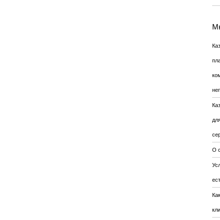
Мн
Ка
пл
ко
не
Ка
дл
се
О 
Усл
ес
Ка
кл