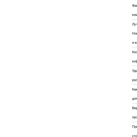
Фа
ко
Лу
Но
и 
Ко
ко
Уда
ра
Ка
для
Ви
пр
Пр
ст