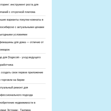
кторинг: инструмент роста для
мпаний с отсрочкой платежа
чшие варианты покупки комнаты в
восибирске с актуальными ценами
выгодными условиями
фемашины для дома — отличие от
феварок
р для Dogecoin - уход ведущего
зработчика
к создать свое первое приложение
 торговли на бирже
ртуальный ремонт для
офессионального подхода
иобретение недвижимости в
олице Эстонии - Таллинн