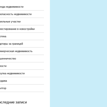
енда недвижимости
зопасность недвижимости
мельные участки
вестирование в новостройки
отека
артиры за границей
ммерческая недвижимость
шенничество
вости
купка недвижимости
одажа
элтор
следние записи