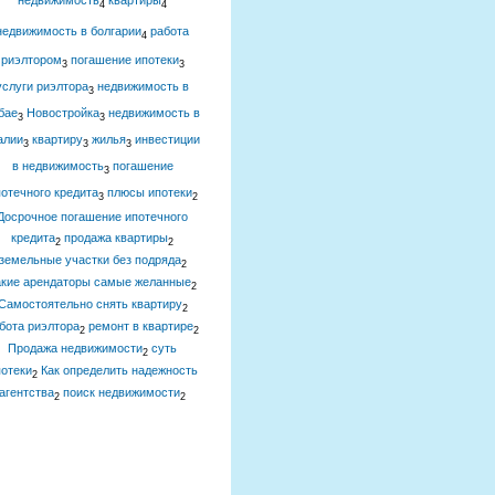
недвижимость
квартиры
4
4
недвижимость в болгарии
работа
4
риэлтором
погашение ипотеки
3
3
услуги риэлтора
недвижимость в
3
бае
Новостройка
недвижимость в
3
3
алии
квартиру
жилья
инвестиции
3
3
3
в недвижимость
погашение
3
отечного кредита
плюсы ипотеки
3
2
Досрочное погашение ипотечного
кредита
продажа квартиры
2
2
земельные участки без подряда
2
акие арендаторы самые желанные
2
Самостоятельно снять квартиру
2
бота риэлтора
ремонт в квартире
2
2
Продажа недвижимости
суть
2
отеки
Как определить надежность
2
агентства
поиск недвижимости
2
2