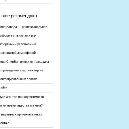
огие рекомендуют
зино Вавада — респектабельная
атформа с тысячами игр,
мфортными условиями и
повторимой атмосферой
зино СпинВин интернет-площадка
я проведения азартных игр на
ртифицированных слотах
сайте
уги агентов по недвижимости -
ть ли преимущества и в чем?
к научиться принимать отказ
иента?