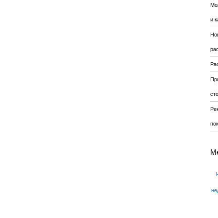
Мо
и к
Но
ра
Ра
Пр
ст
Ре
по
М
не