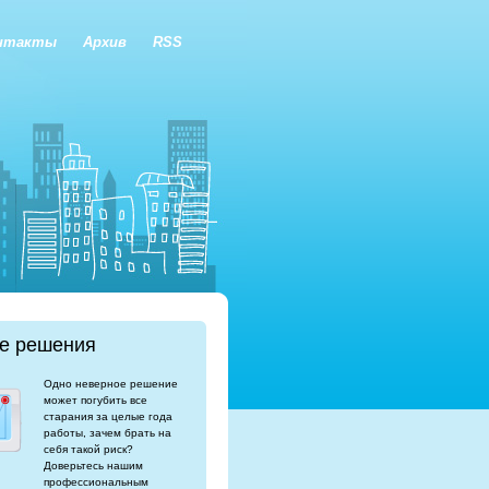
нтакты
Архив
RSS
е решения
Одно неверное решение
может погубить все
старания за целые года
работы, зачем брать на
себя такой риск?
Доверьтесь нашим
профессиональным