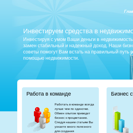
Гла
Инвестируем средства в недвижимо
Инвестируя с умом Ваши деньги в недвижимость 
замен стабильный и надежный доход. Наши бизне
советы помогут Вам встать на правильный путь 
помощью недвижимости.
Работа в команде
Бизнес с
Работать в команде всегда
лучше чем по одиночке.
Обмен опытом приведет
бизнес к процветанию.
Следуя нашим статьям Вы
узнаете много полезного
для создания