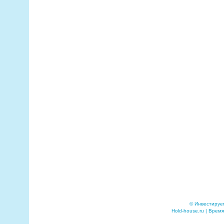
© Инвестируе
Hold-house.ru | Время